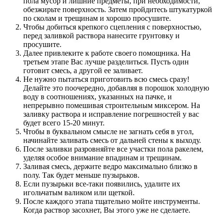
пола мусор и лишние предметы, при необходимости,
обезжирьте поверхность. Затем пройдитесь штукатуркой
по сколам и трещинам и хорошо просушите.
Чтобы добиться крепкого сцепления с поверхностью,
перед заливкой раствора нанесите грунтовку и
просушите.
Далее привлеките к работе своего помощника. На
третьем этапе Вас лучше разделиться. Пусть один
готовит смесь, а другой ее заливает.
Не нужно пытаться приготовить всю смесь сразу!
Делайте это поочередно, добавляя в порошок холодную
воду в соотношениях, указанных на пачке, и
непрерывно помешивая строительным миксером. На
заливку раствора и исправление погрешностей у вас
будет всего 15-20 минут.
Чтобы в буквальном смысле не загнать себя в угол,
начинайте заливать смесь от дальней стены к выходу.
После заливки разровняйте все участки пола ракелем,
уделяя особое внимание впадинам и трещинам.
Заливая смесь, держите ведро максимально близко в
полу. Так будет меньше пузырьков.
Если пузырьки все-таки появились, удалите их
игольчатым валиком или щеткой.
После каждого этапа тщательно мойте инструменты.
Когда раствор засохнет, Вы этого уже не сделаете.