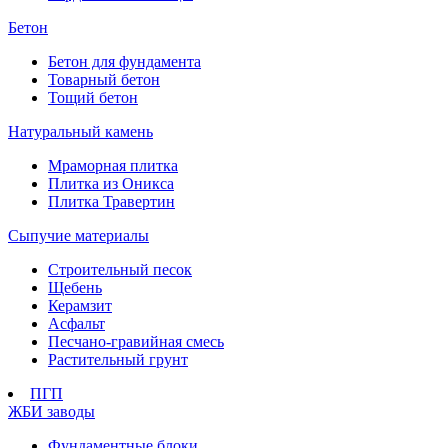
Бетон
Бетон для фундамента
Товарный бетон
Тощий бетон
Натуральный камень
Мраморная плитка
Плитка из Оникса
Плитка Травертин
Сыпучие материалы
Строительный песок
Щебень
Керамзит
Асфальт
Песчано-гравийная смесь
Растительный грунт
ПГП
ЖБИ заводы
Фундаментные блоки