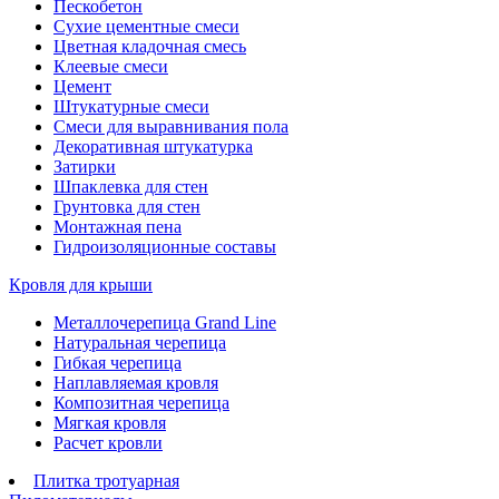
Пескобетон
Сухие цементные смеси
Цветная кладочная смесь
Клеевые смеси
Цемент
Штукатурные смеси
Смеси для выравнивания пола
Декоративная штукатурка
Затирки
Шпаклевка для стен
Грунтовка для стен
Монтажная пена
Гидроизоляционные составы
Кровля для крыши
Металлочерепица Grand Line
Натуральная черепица
Гибкая черепица
Наплавляемая кровля
Композитная черепица
Мягкая кровля
Расчет кровли
Плитка тротуарная