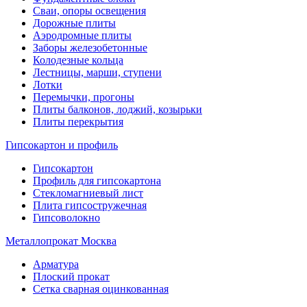
Сваи, опоры освещения
Дорожные плиты
Аэродромные плиты
Заборы железобетонные
Колодезные кольца
Лестницы, марши, ступени
Лотки
Перемычки, прогоны
Плиты балконов, лоджий, козырьки
Плиты перекрытия
Гипсокартон и профиль
Гипсокартон
Профиль для гипсокартона
Стекломагниевый лист
Плита гипсостружечная
Гипсоволокно
Металлопрокат Москва
Арматура
Плоский прокат
Сетка сварная оцинкованная