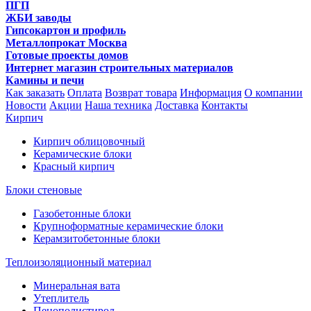
ПГП
ЖБИ заводы
Гипсокартон и профиль
Металлопрокат Москва
Готовые проекты домов
Интернет магазин строительных материалов
Камины и печи
Как заказать
Оплата
Возврат товара
Информация
О компании
Новости
Акции
Наша техника
Доставка
Контакты
Кирпич
Кирпич облицовочный
Керамические блоки
Красный кирпич
Блоки стеновые
Газобетонные блоки
Крупноформатные керамические блоки
Керамзитобетонные блоки
Теплоизоляционный материал
Минеральная вата
Утеплитель
Пенополистирол