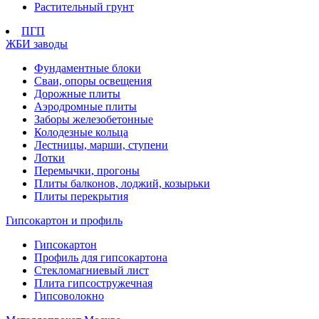
Растительный грунт
ПГП
ЖБИ заводы
Фундаментные блоки
Сваи, опоры освещения
Дорожные плиты
Аэродромные плиты
Заборы железобетонные
Колодезные кольца
Лестницы, марши, ступени
Лотки
Перемычки, прогоны
Плиты балконов, лоджий, козырьки
Плиты перекрытия
Гипсокартон и профиль
Гипсокартон
Профиль для гипсокартона
Стекломагниевый лист
Плита гипсостружечная
Гипсоволокно