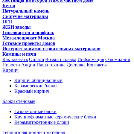
Лестницы на второй этаж в частном доме
Бетон
Натуральный камень
Сыпучие материалы
ПГП
ЖБИ заводы
Гипсокартон и профиль
Металлопрокат Москва
Готовые проекты домов
Интернет магазин строительных материалов
Камины и печи
Как заказать
Оплата
Возврат товара
Информация
О компании
Новости
Акции
Наша техника
Доставка
Контакты
Кирпич
Кирпич облицовочный
Керамические блоки
Красный кирпич
Блоки стеновые
Газобетонные блоки
Крупноформатные керамические блоки
Керамзитобетонные блоки
Теплоизоляционный материал