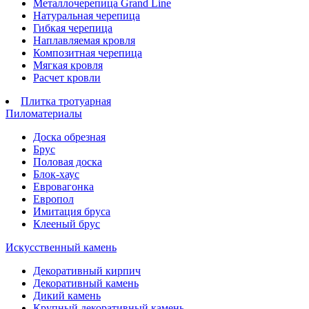
Металлочерепица Grand Line
Натуральная черепица
Гибкая черепица
Наплавляемая кровля
Композитная черепица
Мягкая кровля
Расчет кровли
Плитка тротуарная
Пиломатериалы
Доска обрезная
Брус
Половая доска
Блок-хаус
Евровагонка
Европол
Имитация бруса
Клееный брус
Искусственный камень
Декоративный кирпич
Декоративный камень
Дикий камень
Крупный декоративный камень