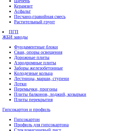
Щебень
Керамзит
Асфальт
Песчано-гравийная смесь
Растительный грунт
ПГП
ЖБИ заводы
Фундаментные блоки
Сваи, опоры освещения
Дорожные плиты
Аэродромные плиты
Заборы железобетонные
Колодезные кольца
Лестницы, марши, ступени
Лотки
Перемычки, прогоны
Плиты балконов, лоджий, козырьки
Плиты перекрытия
Гипсокартон и профиль
Гипсокартон
Профиль для гипсокартона
Стекломагниевый лист