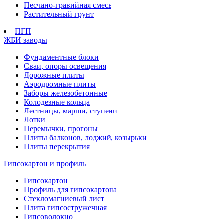
Песчано-гравийная смесь
Растительный грунт
ПГП
ЖБИ заводы
Фундаментные блоки
Сваи, опоры освещения
Дорожные плиты
Аэродромные плиты
Заборы железобетонные
Колодезные кольца
Лестницы, марши, ступени
Лотки
Перемычки, прогоны
Плиты балконов, лоджий, козырьки
Плиты перекрытия
Гипсокартон и профиль
Гипсокартон
Профиль для гипсокартона
Стекломагниевый лист
Плита гипсостружечная
Гипсоволокно