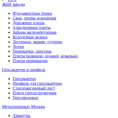
ЖБИ заводы
Фундаментные блоки
Сваи, опоры освещения
Дорожные плиты
Аэродромные плиты
Заборы железобетонные
Колодезные кольца
Лестницы, марши, ступени
Лотки
Перемычки, прогоны
Плиты балконов, лоджий, козырьки
Плиты перекрытия
Гипсокартон и профиль
Гипсокартон
Профиль для гипсокартона
Стекломагниевый лист
Плита гипсостружечная
Гипсоволокно
Металлопрокат Москва
Арматура