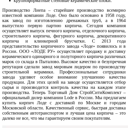
крупноформатные стеновые керамические блоки.
Производство Лиепа – старейшее производство всемирно
известной компании Лоде. Оно было основано в 1958 году,
как завод по изготовлению дренажных труб, а в 1964
выпустило первую партию кирпича. Сегодня компания
осуществляет выпуск печного кирпича, отделочного кирпича,
строительного кирпича, фигурного кирпича, декоративного
кирпича и клинкерной брусчатки. С 2013 года
представительство кирпичного завода «Лоде» появилось и в
России. ООО «ЛОДЕ РУ» осуществляет продажу и доставку
керамического одинарного и полуторного кирпича различных
марок со склада в Пыталово. Высокое качество и безупречная
репутация сделали завод мировым лидером по производству
строительной керамики. Профессиональные сотрудники
завода уделяют особое внимание улучшению качества
продукции. Для этих целей на заводе осуществляется отбор
сырья и производится контроль качества на каждом этапе
производства. Теперь Торговый Дом СтройСитиКомплект –
официальный дилер компании Lode в России. Мы предлагаем
купить кирпич Лоде с доставкой по Москве и городам
Московской области. Качественный сервис, быстрая доставка
собственным автотранспортом и лучшая цена кирпича – это
далеко не все, что мы гарантируем своим покупателям.