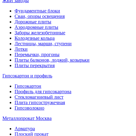
ЖБИ заводы
Фундаментные блоки
Сваи, опоры освещения
Дорожные плиты
Аэродромные плиты
Заборы железобетонные
Колодезные кольца
Лестницы, марши, ступени
Лотки
Перемычки, прогоны
Плиты балконов, лоджий, козырьки
Плиты перекрытия
Гипсокартон и профиль
Гипсокартон
Профиль для гипсокартона
Стекломагниевый лист
Плита гипсостружечная
Гипсоволокно
Металлопрокат Москва
Арматура
Плоский прокат