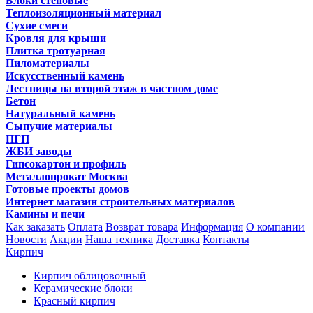
Блоки стеновые
Теплоизоляционный материал
Сухие смеси
Кровля для крыши
Плитка тротуарная
Пиломатериалы
Искусственный камень
Лестницы на второй этаж в частном доме
Бетон
Натуральный камень
Сыпучие материалы
ПГП
ЖБИ заводы
Гипсокартон и профиль
Металлопрокат Москва
Готовые проекты домов
Интернет магазин строительных материалов
Камины и печи
Как заказать
Оплата
Возврат товара
Информация
О компании
Новости
Акции
Наша техника
Доставка
Контакты
Кирпич
Кирпич облицовочный
Керамические блоки
Красный кирпич