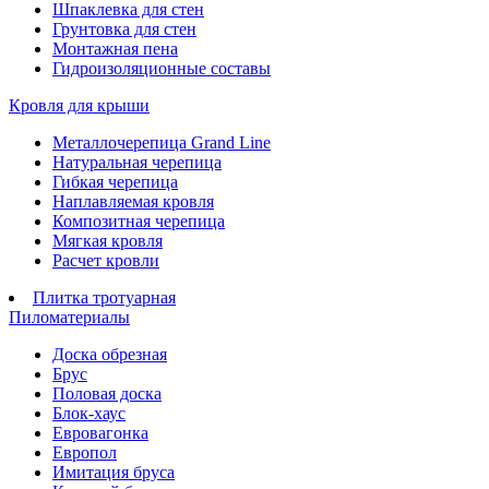
Шпаклевка для стен
Грунтовка для стен
Монтажная пена
Гидроизоляционные составы
Кровля для крыши
Металлочерепица Grand Line
Натуральная черепица
Гибкая черепица
Наплавляемая кровля
Композитная черепица
Мягкая кровля
Расчет кровли
Плитка тротуарная
Пиломатериалы
Доска обрезная
Брус
Половая доска
Блок-хаус
Евровагонка
Европол
Имитация бруса