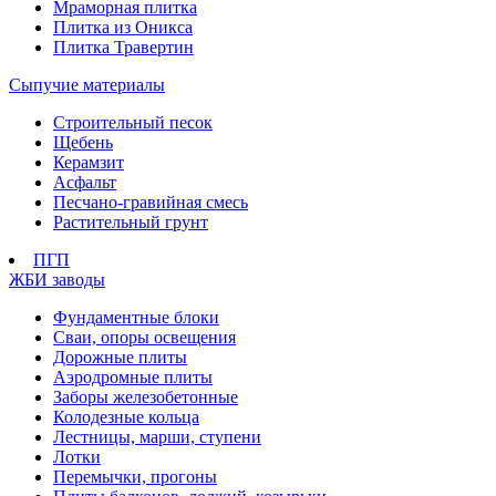
Мраморная плитка
Плитка из Оникса
Плитка Травертин
Сыпучие материалы
Строительный песок
Щебень
Керамзит
Асфальт
Песчано-гравийная смесь
Растительный грунт
ПГП
ЖБИ заводы
Фундаментные блоки
Сваи, опоры освещения
Дорожные плиты
Аэродромные плиты
Заборы железобетонные
Колодезные кольца
Лестницы, марши, ступени
Лотки
Перемычки, прогоны