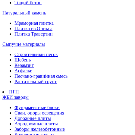
Тощий бетон
Натуральный камень
Мраморная плитка
Плитка из Оникса
Плитка Травертин
Сыпучие материалы
Строительный песок
Щебень
Керамзит
Асфальт
Песчано-гравийная смесь
Растительный грунт
ПГП
ЖБИ заводы
Фундаментные блоки
Сваи, опоры освещения
Дорожные плиты
Аэродромные плиты
Заборы железобетонные
Колодезные кольца