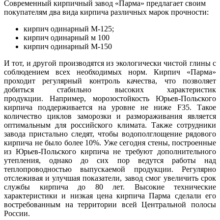
Современный кирпичный завод «Парма» предлагает своим
покупателям два вида кирпича различных марок прочности:
кирпич одинарный М-125;
кирпич одинарный м 100
кирпич одинарный М-150
И тот, и другой производятся из экологически чистой глины с
соблюдением всех необходимых норм. Кирпич «Парма»
проходит регулярный контроль качества, что позволяет
добиться стабильно высоких характеристик
продукции. Например, морозостойкость Юрьев-Польского
кирпича поддерживается на уровне не ниже F35. Такое
количество циклов заморозки и размораживания является
оптимальным для российского климата. Также сотрудники
завода пристально следят, чтобы водополглощение рядового
кирпича не было более 10%. Уже сегодня стены, построенные
из Юрьев-Польского кирпича не требуют дополнительного
утепления, однако до сих пор ведутся работы над
теплопроводностью выпускаемой продукции. Регулярно
отслеживая и улучшая показатели, завод смог увеличить срок
службы кирпича до 80 лет. Высокие технические
характеристики и низкая цена кирпича Парма сделали его
востребованным на территории всей Центральной полосы
России.