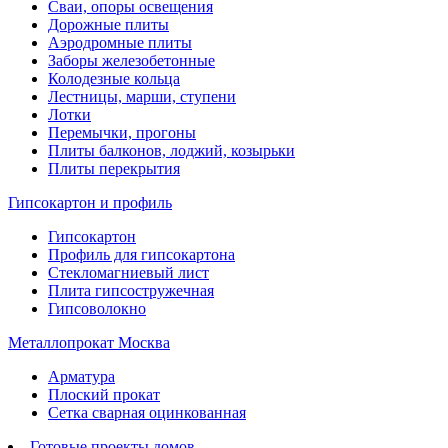
Сваи, опоры освещения
Дорожные плиты
Аэродромные плиты
Заборы железобетонные
Колодезные кольца
Лестницы, марши, ступени
Лотки
Перемычки, прогоны
Плиты балконов, лоджий, козырьки
Плиты перекрытия
Гипсокартон и профиль
Гипсокартон
Профиль для гипсокартона
Стекломагниевый лист
Плита гипсостружечная
Гипсоволокно
Металлопрокат Москва
Арматура
Плоский прокат
Сетка сварная оцинкованная
Готовые проекты домов