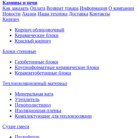
Камины и печи
Как заказать
Оплата
Возврат товара
Информация
О компании
Новости
Акции
Наша техника
Доставка
Контакты
Кирпич
Кирпич облицовочный
Керамические блоки
Красный кирпич
Блоки стеновые
Газобетонные блоки
Крупноформатные керамические блоки
Керамзитобетонные блоки
Теплоизоляционный материал
Минеральная вата
Утеплитель
Пенополистирол
Изоляционная пленка
Комплектующие для теплоизоляции
Сухие смеси
Пескобетон