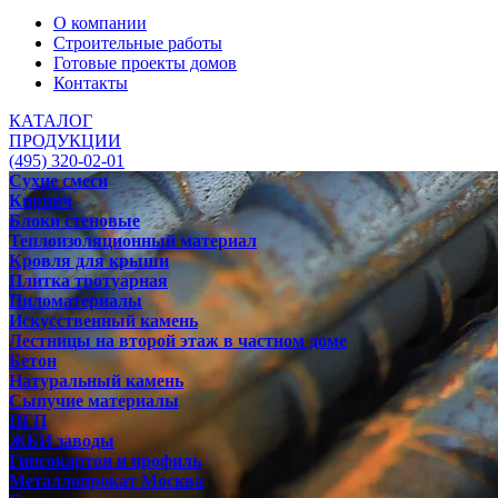
О компании
Строительные работы
Готовые проекты домов
Контакты
КАТАЛОГ
ПРОДУКЦИИ
(495) 320-02-01
Сухие смеси
Кирпич
Блоки стеновые
Теплоизоляционный материал
Кровля для крыши
Плитка тротуарная
Пиломатериалы
Искусственный камень
Лестницы на второй этаж в частном доме
Бетон
Натуральный камень
Сыпучие материалы
ПГП
ЖБИ заводы
Гипсокартон и профиль
Металлопрокат Москва