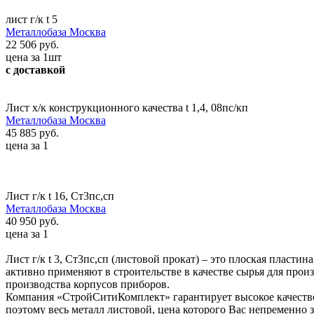
лист г/к t 5
Металлобаза Москва
22 506 руб.
цена за 1шт
с доставкой
Лист х/к конструкционного качества t 1,4, 08пс/кп
Металлобаза Москва
45 885 руб.
цена за 1
Лист г/к t 16, Ст3пс,сп
Металлобаза Москва
40 950 руб.
цена за 1
Лист г/к t 3, Ст3пс,сп (листовой прокат) – это плоская пласт
активно применяют в строительстве в качестве сырья для прои
производства корпусов приборов.
Компания «СтройСитиКомплект» гарантирует высокое качество
поэтому весь металл листовой, цена которого Вас непременно 