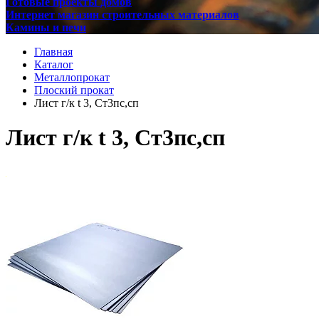
Готовые проекты домов
Интернет магазин строительных материалов
Камины и печи
Главная
Каталог
Металлопрокат
Плоский прокат
Лист г/к t 3, Ст3пс,сп
Лист г/к t 3, Ст3пс,сп