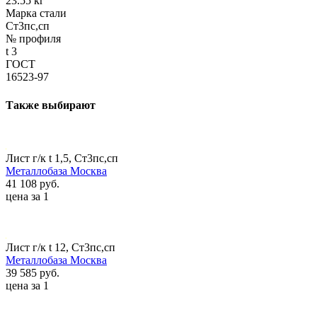
23.55 кг
Марка стали
Ст3пс,сп
№ профиля
t 3
ГОСТ
16523-97
Также выбирают
Лист г/к t 1,5, Ст3пс,сп
Металлобаза Москва
41 108 руб.
цена за 1
Лист г/к t 12, Ст3пс,сп
Металлобаза Москва
39 585 руб.
цена за 1