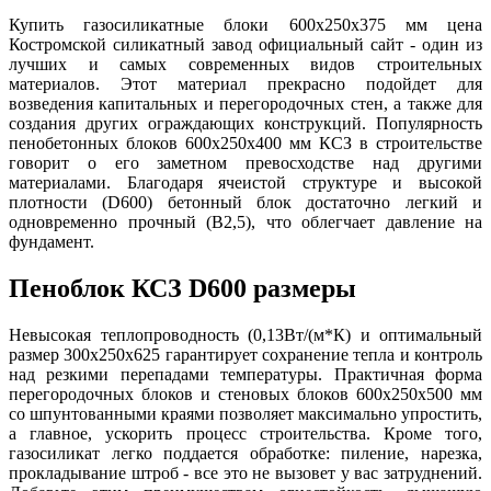
Купить газосиликатные блоки 600х250х375 мм цена
Костромской силикатный завод официальный сайт - один из
лучших и самых современных видов строительных
материалов. Этот материал прекрасно подойдет для
возведения капитальных и перегородочных стен, а также для
создания других ограждающих конструкций. Популярность
пенобетонных блоков 600х250х400 мм КСЗ в строительстве
говорит о его заметном превосходстве над другими
материалами. Благодаря ячеистой структуре и высокой
плотности (D600) бетонный блок достаточно легкий и
одновременно прочный (В2,5), что облегчает давление на
фундамент.
Пеноблок КСЗ D600 размеры
Невысокая теплопроводность (0,13Вт/(м*К) и оптимальный
размер 300х250х625 гарантирует сохранение тепла и контроль
над резкими перепадами температуры. Практичная форма
перегородочных блоков и стеновых блоков 600х250х500 мм
со шпунтованными краями позволяет максимально упростить,
а главное, ускорить процесс строительства. Кроме того,
газосиликат легко поддается обработке: пиление, нарезка,
прокладывание штроб - все это не вызовет у вас затруднений.