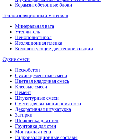
Керамзитобетонные блоки
Теплоизоляционный материал
Минеральная вата
Утеплитель
Пенополистирол
Изоляционная пленка
Комплектующие для теплоизоляции
Сухие смеси
Пескобетон
Сухие цементные смеси
Цветная кладочная смесь
Клеевые смеси
Цемент
Штукатурные смеси
Смеси для выравнивания пола
Декоративная штукатурка
Затирки
Шпаклевка для стен
Грунтовка для стен
Монтажная пена
Гидроизоляционные составы