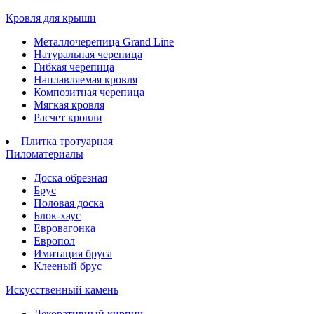
Кровля для крыши
Металлочерепица Grand Line
Натуральная черепица
Гибкая черепица
Наплавляемая кровля
Композитная черепица
Мягкая кровля
Расчет кровли
Плитка тротуарная
Пиломатериалы
Доска обрезная
Брус
Половая доска
Блок-хаус
Евровагонка
Европол
Имитация бруса
Клееный брус
Искусственный камень
Декоративный кирпич