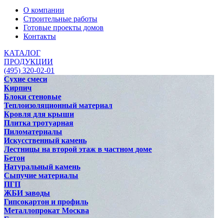
О компании
Строительные работы
Готовые проекты домов
Контакты
КАТАЛОГ
ПРОДУКЦИИ
(495) 320-02-01
Сухие смеси
Кирпич
Блоки стеновые
Теплоизоляционный материал
Кровля для крыши
Плитка тротуарная
Пиломатериалы
Искусственный камень
Лестницы на второй этаж в частном доме
Бетон
Натуральный камень
Сыпучие материалы
ПГП
ЖБИ заводы
Гипсокартон и профиль
Металлопрокат Москва