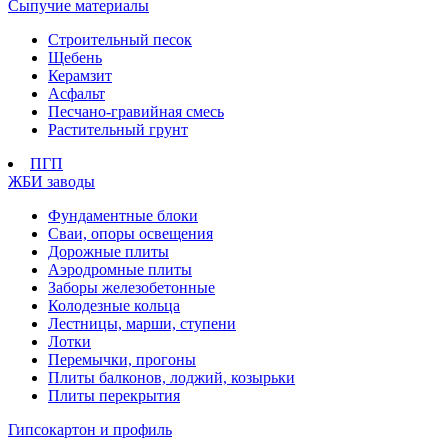
Сыпучие материалы
Строительный песок
Щебень
Керамзит
Асфальт
Песчано-гравийная смесь
Растительный грунт
ПГП
ЖБИ заводы
Фундаментные блоки
Сваи, опоры освещения
Дорожные плиты
Аэродромные плиты
Заборы железобетонные
Колодезные кольца
Лестницы, марши, ступени
Лотки
Перемычки, прогоны
Плиты балконов, лоджий, козырьки
Плиты перекрытия
Гипсокартон и профиль