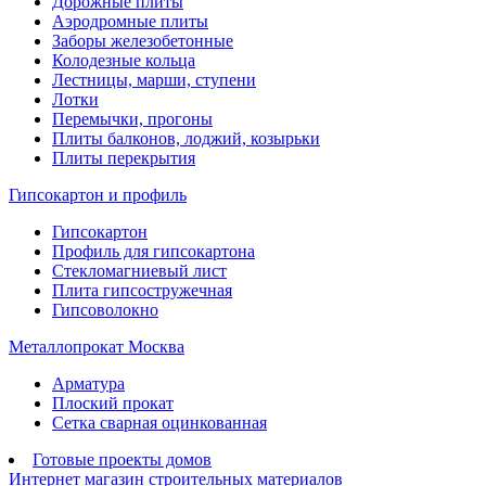
Дорожные плиты
Аэродромные плиты
Заборы железобетонные
Колодезные кольца
Лестницы, марши, ступени
Лотки
Перемычки, прогоны
Плиты балконов, лоджий, козырьки
Плиты перекрытия
Гипсокартон и профиль
Гипсокартон
Профиль для гипсокартона
Стекломагниевый лист
Плита гипсостружечная
Гипсоволокно
Металлопрокат Москва
Арматура
Плоский прокат
Сетка сварная оцинкованная
Готовые проекты домов
Интернет магазин строительных материалов