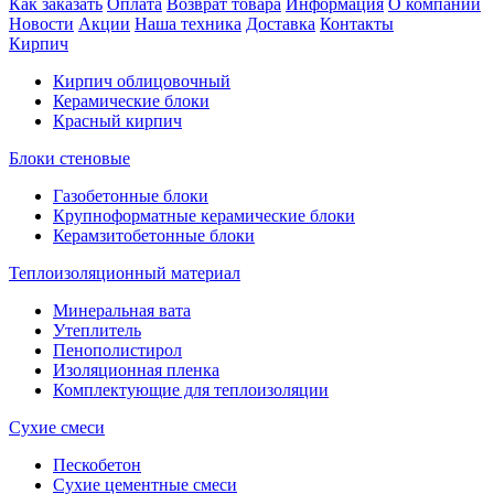
Как заказать
Оплата
Возврат товара
Информация
О компании
Новости
Акции
Наша техника
Доставка
Контакты
Кирпич
Кирпич облицовочный
Керамические блоки
Красный кирпич
Блоки стеновые
Газобетонные блоки
Крупноформатные керамические блоки
Керамзитобетонные блоки
Теплоизоляционный материал
Минеральная вата
Утеплитель
Пенополистирол
Изоляционная пленка
Комплектующие для теплоизоляции
Сухие смеси
Пескобетон
Сухие цементные смеси