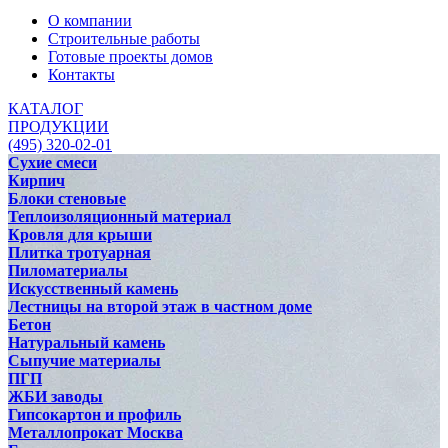
О компании
Строительные работы
Готовые проекты домов
Контакты
КАТАЛОГ
ПРОДУКЦИИ
(495) 320-02-01
Сухие смеси
Кирпич
Блоки стеновые
Теплоизоляционный материал
Кровля для крыши
Плитка тротуарная
Пиломатериалы
Искусственный камень
Лестницы на второй этаж в частном доме
Бетон
Натуральный камень
Сыпучие материалы
ПГП
ЖБИ заводы
Гипсокартон и профиль
Металлопрокат Москва