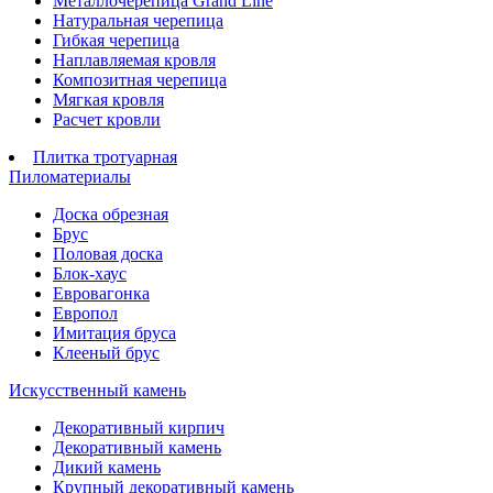
Металлочерепица Grand Line
Натуральная черепица
Гибкая черепица
Наплавляемая кровля
Композитная черепица
Мягкая кровля
Расчет кровли
Плитка тротуарная
Пиломатериалы
Доска обрезная
Брус
Половая доска
Блок-хаус
Евровагонка
Европол
Имитация бруса
Клееный брус
Искусственный камень
Декоративный кирпич
Декоративный камень
Дикий камень
Крупный декоративный камень