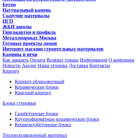
Бетон
Натуральный камень
Сыпучие материалы
ПГП
ЖБИ заводы
Гипсокартон и профиль
Металлопрокат Москва
Готовые проекты домов
Интернет магазин строительных материалов
Камины и печи
Как заказать
Оплата
Возврат товара
Информация
О компании
Новости
Акции
Наша техника
Доставка
Контакты
Кирпич
Кирпич облицовочный
Керамические блоки
Красный кирпич
Блоки стеновые
Газобетонные блоки
Крупноформатные керамические блоки
Керамзитобетонные блоки
Теплоизоляционный материал