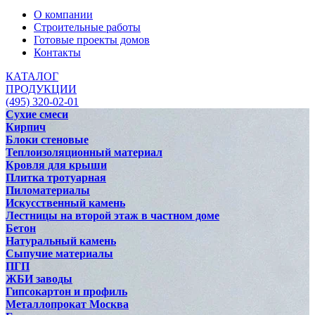
О компании
Строительные работы
Готовые проекты домов
Контакты
КАТАЛОГ
ПРОДУКЦИИ
(495) 320-02-01
Сухие смеси
Кирпич
Блоки стеновые
Теплоизоляционный материал
Кровля для крыши
Плитка тротуарная
Пиломатериалы
Искусственный камень
Лестницы на второй этаж в частном доме
Бетон
Натуральный камень
Сыпучие материалы
ПГП
ЖБИ заводы
Гипсокартон и профиль
Металлопрокат Москва