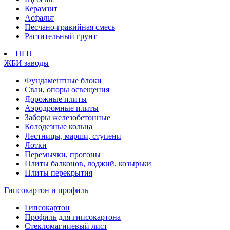
Керамзит
Асфальт
Песчано-гравийная смесь
Растительный грунт
ПГП
ЖБИ заводы
Фундаментные блоки
Сваи, опоры освещения
Дорожные плиты
Аэродромные плиты
Заборы железобетонные
Колодезные кольца
Лестницы, марши, ступени
Лотки
Перемычки, прогоны
Плиты балконов, лоджий, козырьки
Плиты перекрытия
Гипсокартон и профиль
Гипсокартон
Профиль для гипсокартона
Стекломагниевый лист