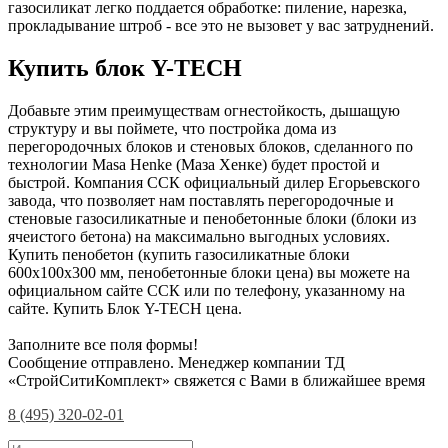
газосиликат легко поддается обработке: пиление, нарезка,
прокладывание штроб - все это не вызовет у вас затруднений.
Купить блок Y-TECH
Добавьте этим преимуществам огнестойкость, дышащую
структуру и вы поймете, что постройка дома из
перегородочных блоков и стеновых блоков, сделанного по
технологии Masa Henke (Маза Хенке) будет простой и
быстрой. Компания ССК официальный дилер Егорьевского
завода, что позволяет нам поставлять перегородочные и
стеновые газосиликатные и пенобетонные блоки (блоки из
ячеистого бетона) на максимально выгодных условиях.
Купить пенобетон (купить газосиликатные блоки
600х100х300 мм, пенобетонные блоки цена) вы можете на
официальном сайте ССК или по телефону, указанному на
сайте. Купить Блок Y-TECH цена.
Заполните все поля формы!
Сообщение отправлено. Менеджер компании ТД
«СтройСитиКомплект» свяжется с Вами в ближайшее время
8 (495) 320-02-01