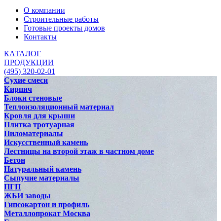
О компании
Строительные работы
Готовые проекты домов
Контакты
КАТАЛОГ
ПРОДУКЦИИ
(495) 320-02-01
Сухие смеси
Кирпич
Блоки стеновые
Теплоизоляционный материал
Кровля для крыши
Плитка тротуарная
Пиломатериалы
Искусственный камень
Лестницы на второй этаж в частном доме
Бетон
Натуральный камень
Сыпучие материалы
ПГП
ЖБИ заводы
Гипсокартон и профиль
Металлопрокат Москва