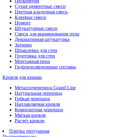
Пескобетон
Сухие цементные смеси
Цветная кладочная смесь
Клеевые смеси
Цемент
Штукатурные смеси
Смеси для выравнивания пола
Декоративная штукатурка
Затирки
Шпаклевка для стен
Грунтовка для стен
Монтажная пена
Гидроизоляционные составы
Кровля для крыши
Металлочерепица Grand Line
Натуральная черепица
Гибкая черепица
Наплавляемая кровля
Композитная черепица
Мягкая кровля
Расчет кровли
Плитка тротуарная
Пиломатериалы