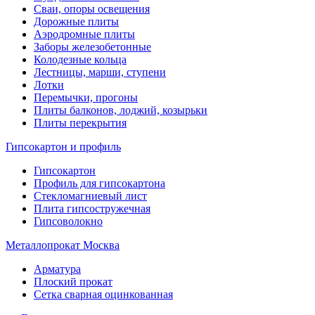
Сваи, опоры освещения
Дорожные плиты
Аэродромные плиты
Заборы железобетонные
Колодезные кольца
Лестницы, марши, ступени
Лотки
Перемычки, прогоны
Плиты балконов, лоджий, козырьки
Плиты перекрытия
Гипсокартон и профиль
Гипсокартон
Профиль для гипсокартона
Стекломагниевый лист
Плита гипсостружечная
Гипсоволокно
Металлопрокат Москва
Арматура
Плоский прокат
Сетка сварная оцинкованная