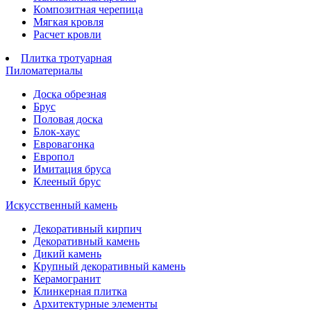
Композитная черепица
Мягкая кровля
Расчет кровли
Плитка тротуарная
Пиломатериалы
Доска обрезная
Брус
Половая доска
Блок-хаус
Евровагонка
Европол
Имитация бруса
Клееный брус
Искусственный камень
Декоративный кирпич
Декоративный камень
Дикий камень
Крупный декоративный камень
Керамогранит
Клинкерная плитка
Архитектурные элементы