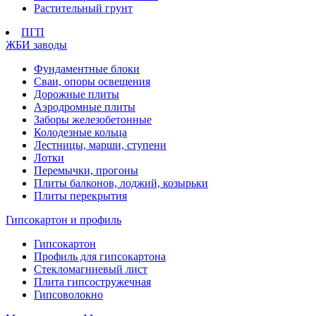
Растительный грунт
ПГП
ЖБИ заводы
Фундаментные блоки
Сваи, опоры освещения
Дорожные плиты
Аэродромные плиты
Заборы железобетонные
Колодезные кольца
Лестницы, марши, ступени
Лотки
Перемычки, прогоны
Плиты балконов, лоджий, козырьки
Плиты перекрытия
Гипсокартон и профиль
Гипсокартон
Профиль для гипсокартона
Стекломагниевый лист
Плита гипсостружечная
Гипсоволокно