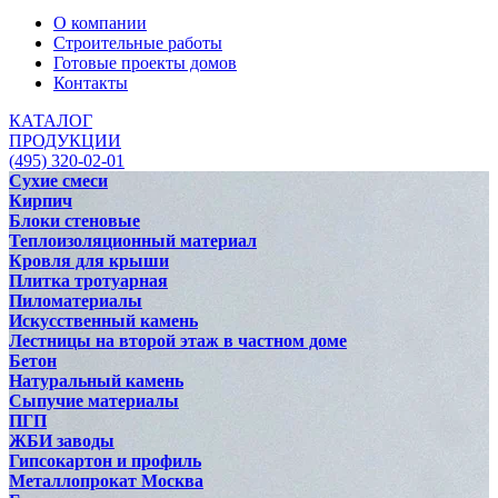
О компании
Строительные работы
Готовые проекты домов
Контакты
КАТАЛОГ
ПРОДУКЦИИ
(495) 320-02-01
Сухие смеси
Кирпич
Блоки стеновые
Теплоизоляционный материал
Кровля для крыши
Плитка тротуарная
Пиломатериалы
Искусственный камень
Лестницы на второй этаж в частном доме
Бетон
Натуральный камень
Сыпучие материалы
ПГП
ЖБИ заводы
Гипсокартон и профиль
Металлопрокат Москва