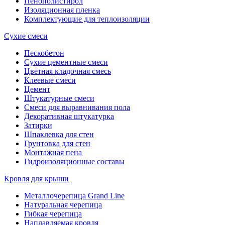
Пенополистирол
Изоляционная пленка
Комплектующие для теплоизоляции
Сухие смеси
Пескобетон
Сухие цементные смеси
Цветная кладочная смесь
Клеевые смеси
Цемент
Штукатурные смеси
Смеси для выравнивания пола
Декоративная штукатурка
Затирки
Шпаклевка для стен
Грунтовка для стен
Монтажная пена
Гидроизоляционные составы
Кровля для крыши
Металлочерепица Grand Line
Натуральная черепица
Гибкая черепица
Наплавляемая кровля