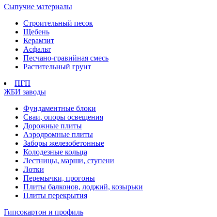
Сыпучие материалы
Строительный песок
Щебень
Керамзит
Асфальт
Песчано-гравийная смесь
Растительный грунт
ПГП
ЖБИ заводы
Фундаментные блоки
Сваи, опоры освещения
Дорожные плиты
Аэродромные плиты
Заборы железобетонные
Колодезные кольца
Лестницы, марши, ступени
Лотки
Перемычки, прогоны
Плиты балконов, лоджий, козырьки
Плиты перекрытия
Гипсокартон и профиль