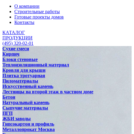
О компании
Строительные работы
Готовые проекты домов
Контакты
КАТАЛОГ
ПРОДУКЦИИ
(495) 320-02-01
Сухие смеси
Кирпич
Блоки стеновые
Теплоизоляционный материал
Кровля для крыши
Плитка тротуарная
Пиломатериалы
Искусственный камень
Лестницы на второй этаж в частном доме
Бетон
Натуральный камень
Сыпучие материалы
ПГП
ЖБИ заводы
Гипсокартон и профиль
Металлопрокат Москва