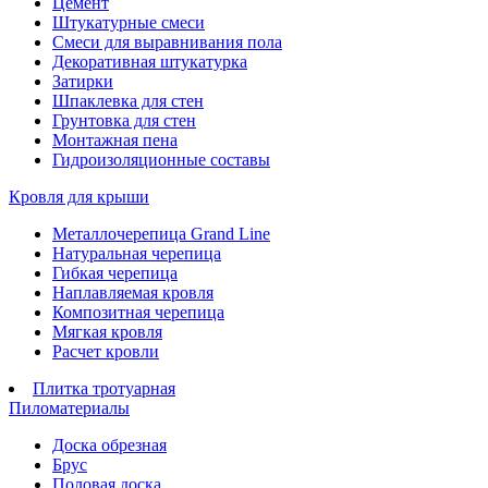
Цемент
Штукатурные смеси
Смеси для выравнивания пола
Декоративная штукатурка
Затирки
Шпаклевка для стен
Грунтовка для стен
Монтажная пена
Гидроизоляционные составы
Кровля для крыши
Металлочерепица Grand Line
Натуральная черепица
Гибкая черепица
Наплавляемая кровля
Композитная черепица
Мягкая кровля
Расчет кровли
Плитка тротуарная
Пиломатериалы
Доска обрезная
Брус
Половая доска