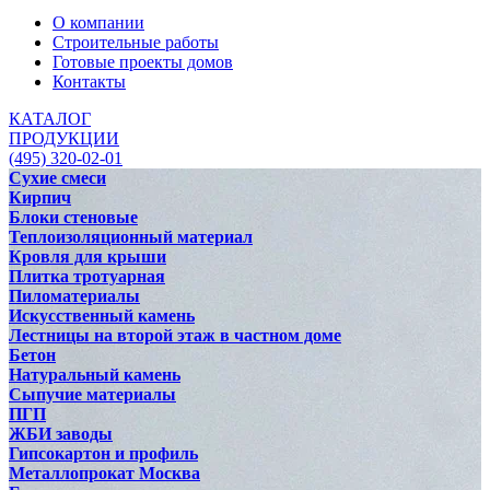
О компании
Строительные работы
Готовые проекты домов
Контакты
КАТАЛОГ
ПРОДУКЦИИ
(495) 320-02-01
Сухие смеси
Кирпич
Блоки стеновые
Теплоизоляционный материал
Кровля для крыши
Плитка тротуарная
Пиломатериалы
Искусственный камень
Лестницы на второй этаж в частном доме
Бетон
Натуральный камень
Сыпучие материалы
ПГП
ЖБИ заводы
Гипсокартон и профиль
Металлопрокат Москва