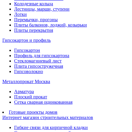
Колодезные кольца
Лестницы, марши, ступени
Лотки
Перемычки, прогоны
Плиты балконов, лоджий, козырьки
Плиты перекрытия
Гипсокартон и профиль
Гипсокартон
Профиль для гипсокартона
Стекломагниевый лист
Плита гипсостружечная
Гипсоволокно
Металлопрокат Москва
Арматура
Плоский прокат
Сетка сварная оцинкованная
Готовые проекты домов
Интернет магазин строительных материалов
Гибкие связи для кирпичной кладки