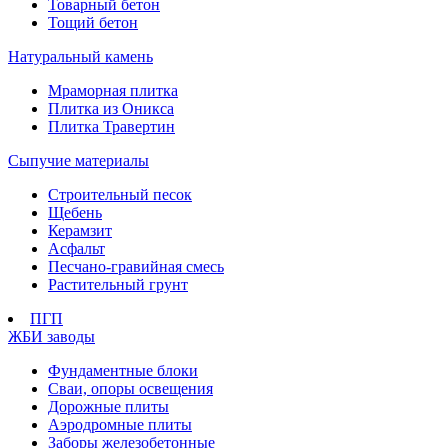
Товарный бетон
Тощий бетон
Натуральный камень
Мраморная плитка
Плитка из Оникса
Плитка Травертин
Сыпучие материалы
Строительный песок
Щебень
Керамзит
Асфальт
Песчано-гравийная смесь
Растительный грунт
ПГП
ЖБИ заводы
Фундаментные блоки
Сваи, опоры освещения
Дорожные плиты
Аэродромные плиты
Заборы железобетонные