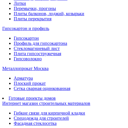
Лотки
Перемычки, прогоны
Плиты балконов, лоджий, козырьки
Плиты перекрытия
Гипсокартон и профиль
Гипсокартон
Профиль для гипсокартона
Стекломагниевый лист
Плита гипсостружечная
Гипсоволокно
Металлопрокат Москва
Арматура
Плоский прокат
Сетка сварная оцинкованная
Готовые проекты домов
Интернет магазин строительных материалов
Гибкие связи для кирпичной кладки
Спецодежда для строителей
Фасадная стеклосетка