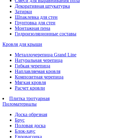
Смеси для выравнивания пола
Декоративная штукатурка
Затирки
Шпаклевка для стен
Грунтовка для стен
Монтажная пена
Гидроизоляционные составы
Кровля для крыши
Металлочерепица Grand Line
Натуральная черепица
Гибкая черепица
Наплавляемая кровля
Композитная черепица
Мягкая кровля
Расчет кровли
Плитка тротуарная
Пиломатериалы
Доска обрезная
Брус
Половая доска
Блок-хаус
Евровагонка