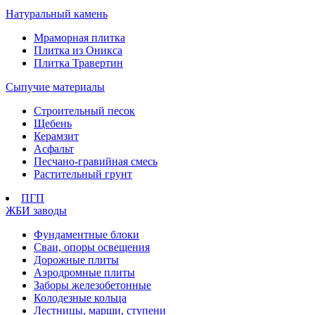
Натуральный камень
Мраморная плитка
Плитка из Оникса
Плитка Травертин
Сыпучие материалы
Строительный песок
Щебень
Керамзит
Асфальт
Песчано-гравийная смесь
Растительный грунт
ПГП
ЖБИ заводы
Фундаментные блоки
Сваи, опоры освещения
Дорожные плиты
Аэродромные плиты
Заборы железобетонные
Колодезные кольца
Лестницы, марши, ступени