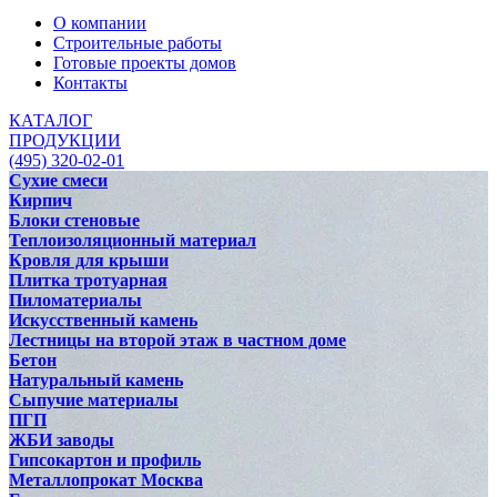
О компании
Строительные работы
Готовые проекты домов
Контакты
КАТАЛОГ
ПРОДУКЦИИ
(495) 320-02-01
Сухие смеси
Кирпич
Блоки стеновые
Теплоизоляционный материал
Кровля для крыши
Плитка тротуарная
Пиломатериалы
Искусственный камень
Лестницы на второй этаж в частном доме
Бетон
Натуральный камень
Сыпучие материалы
ПГП
ЖБИ заводы
Гипсокартон и профиль
Металлопрокат Москва