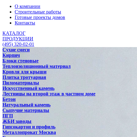
О компании
Строительные работы
Готовые проекты домов
Контакты
КАТАЛОГ
ПРОДУКЦИИ
(495) 320-02-01
Сухие смеси
Кирпич
Блоки стеновые
Теплоизоляционный материал
Кровля для крыши
Плитка тротуарная
Пиломатериалы
Искусственный камень
Лестницы на второй этаж в частном доме
Бетон
Натуральный камень
Сыпучие материалы
ПГП
ЖБИ заводы
Гипсокартон и профиль
Металлопрокат Москва