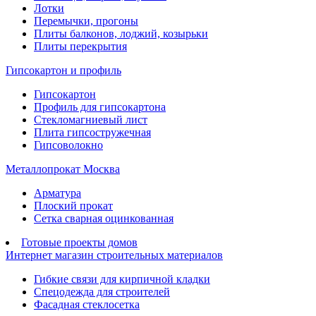
Лотки
Перемычки, прогоны
Плиты балконов, лоджий, козырьки
Плиты перекрытия
Гипсокартон и профиль
Гипсокартон
Профиль для гипсокартона
Стекломагниевый лист
Плита гипсостружечная
Гипсоволокно
Металлопрокат Москва
Арматура
Плоский прокат
Сетка сварная оцинкованная
Готовые проекты домов
Интернет магазин строительных материалов
Гибкие связи для кирпичной кладки
Спецодежда для строителей
Фасадная стеклосетка