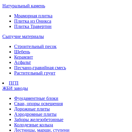
Натуральный камень
Мраморная плитка
Плитка из Оникса
Плитка Травертин
Сыпучие материалы
Строительный песок
Щебень
Керамзит
Асфальт
Песчано-гравийная смесь
Растительный грунт
ПГП
ЖБИ заводы
Фундаментные блоки
Сваи, опоры освещения
Дорожные плиты
Аэродромные плиты
Заборы железобетонные
Колодезные кольца
Лестницы, марши, ступени