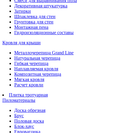
Смеси для выравнивания пола
Декоративная штукатурка
Затирки
Шпаклевка для стен
Грунтовка для стен
Монтажная пена
Гидроизоляционные составы
Кровля для крыши
Металлочерепица Grand Line
Натуральная черепица
Гибкая черепица
Наплавляемая кровля
Композитная черепица
Мягкая кровля
Расчет кровли
Плитка тротуарная
Пиломатериалы
Доска обрезная
Брус
Половая доска
Блок-хаус
Евровагонка