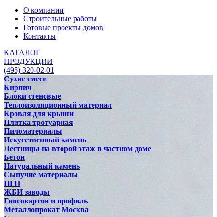
О компании
Строительные работы
Готовые проекты домов
Контакты
КАТАЛОГ
ПРОДУКЦИИ
(495) 320-02-01
Сухие смеси
Кирпич
Блоки стеновые
Теплоизоляционный материал
Кровля для крыши
Плитка тротуарная
Пиломатериалы
Искусственный камень
Лестницы на второй этаж в частном доме
Бетон
Натуральный камень
Сыпучие материалы
ПГП
ЖБИ заводы
Гипсокартон и профиль
Металлопрокат Москва