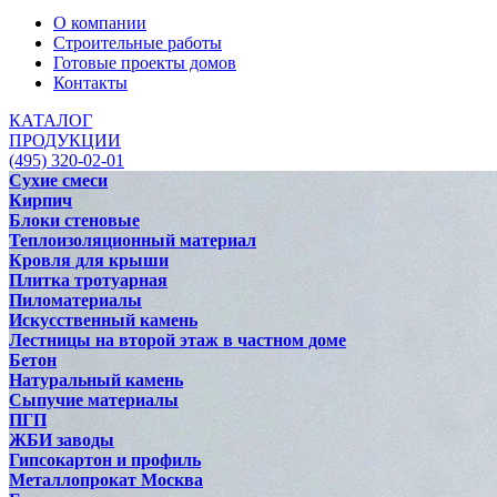
О компании
Строительные работы
Готовые проекты домов
Контакты
КАТАЛОГ
ПРОДУКЦИИ
(495) 320-02-01
Сухие смеси
Кирпич
Блоки стеновые
Теплоизоляционный материал
Кровля для крыши
Плитка тротуарная
Пиломатериалы
Искусственный камень
Лестницы на второй этаж в частном доме
Бетон
Натуральный камень
Сыпучие материалы
ПГП
ЖБИ заводы
Гипсокартон и профиль
Металлопрокат Москва