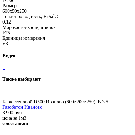
D 500
Размер
600х50х250
Теплопроводность, Вт/м˚С
0,12
Морозостойкость, циклов
F75
Единицы измерения
м3
Видео
Также выбирают
Блок стеновой D500 Иваново (600×200×250), В 3,5
Газобетон Иваново
3 900 руб.
цена за 1м3
с доставкой