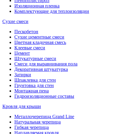
Пенополистирол
Изоляционная пленка
Комплектующие для теплоизоляции
Сухие смеси
Пескобетон
Сухие цементные смеси
Цветная кладочная смесь
Клеевые смеси
Цемент
Штукатурные смеси
Смеси для выравнивания пола
Декоративная штукатурка
Затирки
Шпаклевка для стен
Грунтовка для стен
Монтажная пена
Гидроизоляционные составы
Кровля для крыши
Металлочерепица Grand Line
Натуральная черепица
Гибкая черепица
Наплавляемая кровля