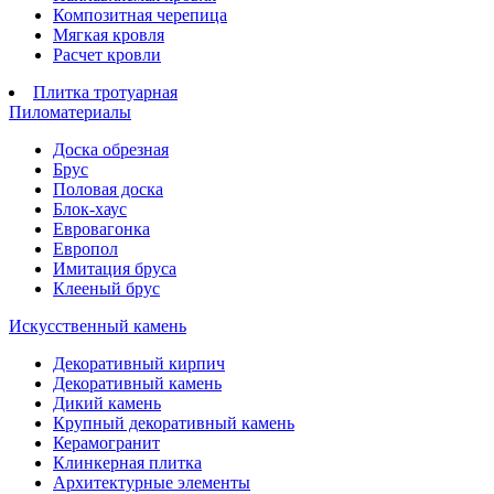
Композитная черепица
Мягкая кровля
Расчет кровли
Плитка тротуарная
Пиломатериалы
Доска обрезная
Брус
Половая доска
Блок-хаус
Евровагонка
Европол
Имитация бруса
Клееный брус
Искусственный камень
Декоративный кирпич
Декоративный камень
Дикий камень
Крупный декоративный камень
Керамогранит
Клинкерная плитка
Архитектурные элементы