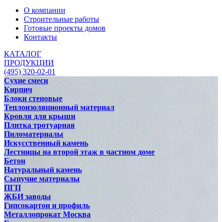
О компании
Строительные работы
Готовые проекты домов
Контакты
КАТАЛОГ
ПРОДУКЦИИ
(495) 320-02-01
Сухие смеси
Кирпич
Блоки стеновые
Теплоизоляционный материал
Кровля для крыши
Плитка тротуарная
Пиломатериалы
Искусственный камень
Лестницы на второй этаж в частном доме
Бетон
Натуральный камень
Сыпучие материалы
ПГП
ЖБИ заводы
Гипсокартон и профиль
Металлопрокат Москва