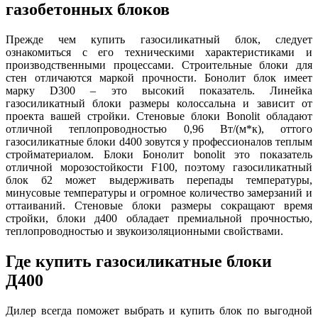
газобетонных блоков
Прежде чем купить газосиликатный блок, следует
ознакомиться с его техническими характеристиками и
производственными процессами. Строительные блоки для
стен отличаются маркой прочности. Бонолит блок имеет
марку D300 – это высокий показатель. Линейка
газосиликатный блоки размеры колоссальна и зависит от
проекта вашей стройки. Стеновые блоки Bonolit обладают
отличной теплопроводностью 0,96 Вт/(м*к), оттого
газосиликатные блоки d400 зовутся у профессионалов теплым
стройматериалом. Блоки Бонолит bonolit это показатель
отличной морозостойкости F100, поэтому газосиликатный
блок б2 может выдерживать перепады температуры,
минусовые температуры и огромное количество замерзаний и
оттаиваний. Стеновые блоки размеры сокращают время
стройки, блоки д400 обладает премиальной прочностью,
теплопроводностью и звукоизоляционными свойствами.
Где купить газосиликатные блоки
Д400
Дилер всегда поможет выбрать и купить блок по выгодной