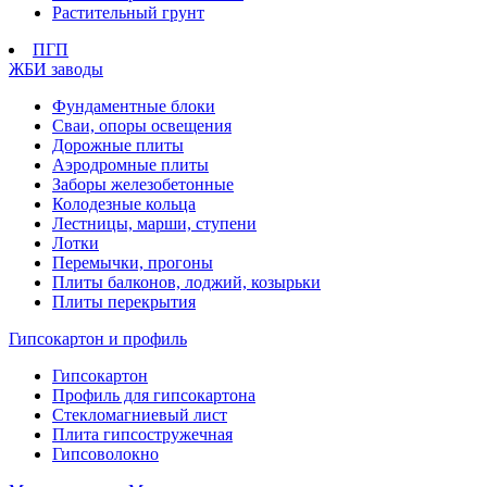
Растительный грунт
ПГП
ЖБИ заводы
Фундаментные блоки
Сваи, опоры освещения
Дорожные плиты
Аэродромные плиты
Заборы железобетонные
Колодезные кольца
Лестницы, марши, ступени
Лотки
Перемычки, прогоны
Плиты балконов, лоджий, козырьки
Плиты перекрытия
Гипсокартон и профиль
Гипсокартон
Профиль для гипсокартона
Стекломагниевый лист
Плита гипсостружечная
Гипсоволокно