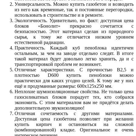
Универсальность. Можно купить газобетон и возводить
из него как временные, так и постоянные перегородки,
использовать в строительстве и в ремонте.
Экологичность. Удивительно, но факт: доступная цена
блоков «Бонолит» прекрасно сочетается с
безопасностью. Этот материал сделан из природного
сырья, к тому же отличается низким уровнем
естественной радиации.
Практичность. Каждый куб пеноблока идентичен
остальным, за чем на заводе отдельно следят. В итоге
такой материал будет довольно легко хранить, да и с
транспортировкой проблем не возникнет.
Отличные характеристики. С прочностью В2,5 и
плотностью D600 купить пеноблоки можно
практически для каких угодно целей. К тому же у них
ещё и продуманные размеры: 600x125x250 мм.
Неплохие шумоизоляционные свойства. Не только цена
газосиликатных блоков порадует тех, кто собрался
экономить. С этим материалом вам не придётся делать
дополнительную звукоизоляцию!
Отличная сочетаемость с другими материалами.
Доступная цена газобетона позволяет при желании
купить кирпич и остановиться на сложной
(комбинированной) кладке. Оригинальное и очень
интересное решение.