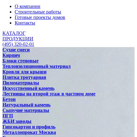
О компании
Строительные работы
Готовые проекты домов
Контакты
КАТАЛОГ
ПРОДУКЦИИ
(495) 320-02-01
Сухие смеси
Кирпич
Блоки стеновые
Теплоизоляционный материал
Кровля для крыши
Плитка тротуарная
Пиломатериалы
Искусственный камень
Лестницы на второй этаж в частном доме
Бетон
Натуральный камень
Сыпучие материалы
ПГП
ЖБИ заводы
Гипсокартон и профиль
Металлопрокат Москва