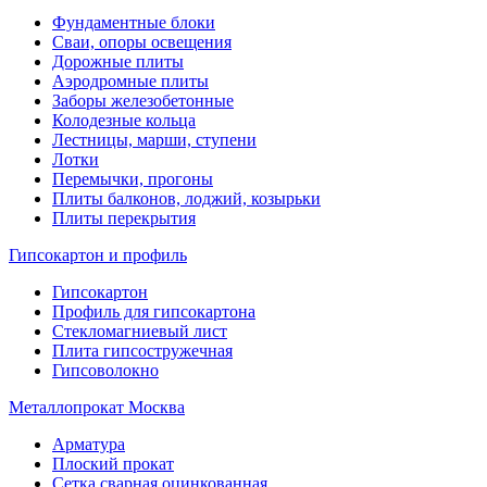
Фундаментные блоки
Сваи, опоры освещения
Дорожные плиты
Аэродромные плиты
Заборы железобетонные
Колодезные кольца
Лестницы, марши, ступени
Лотки
Перемычки, прогоны
Плиты балконов, лоджий, козырьки
Плиты перекрытия
Гипсокартон и профиль
Гипсокартон
Профиль для гипсокартона
Стекломагниевый лист
Плита гипсостружечная
Гипсоволокно
Металлопрокат Москва
Арматура
Плоский прокат
Сетка сварная оцинкованная