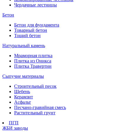
Чердачные лестницы
Бетон
Бетон для фундамента
Товарный бетон
Тощий бетон
Натуральный камень
Мраморная плитка
Плитка из Оникса
Плитка Травертин
Сыпучие материалы
Строительный песок
Щебень
Керамзит
Асфальт
Песчано-гравийная смесь
Растительный грунт
ПГП
ЖБИ заводы