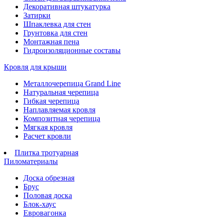
Декоративная штукатурка
Затирки
Шпаклевка для стен
Грунтовка для стен
Монтажная пена
Гидроизоляционные составы
Кровля для крыши
Металлочерепица Grand Line
Натуральная черепица
Гибкая черепица
Наплавляемая кровля
Композитная черепица
Мягкая кровля
Расчет кровли
Плитка тротуарная
Пиломатериалы
Доска обрезная
Брус
Половая доска
Блок-хаус
Евровагонка