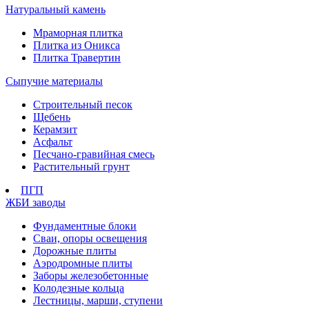
Натуральный камень
Мраморная плитка
Плитка из Оникса
Плитка Травертин
Сыпучие материалы
Строительный песок
Щебень
Керамзит
Асфальт
Песчано-гравийная смесь
Растительный грунт
ПГП
ЖБИ заводы
Фундаментные блоки
Сваи, опоры освещения
Дорожные плиты
Аэродромные плиты
Заборы железобетонные
Колодезные кольца
Лестницы, марши, ступени