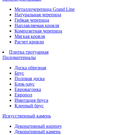
Металлочерепица Grand Line
Натуральная черепица
Гибкая черепица
Наплавляемая кровля
Композитная черепица
Мягкая кровля
Расчет кровли
Плитка тротуарная
Пиломатериалы
Доска обрезная
Брус
Половая доска
Блок-хаус
Евровагонка
Европол
Имитация бруса
Клееный брус
Искусственный камень
Декоративный кирпич
Декоративный камень