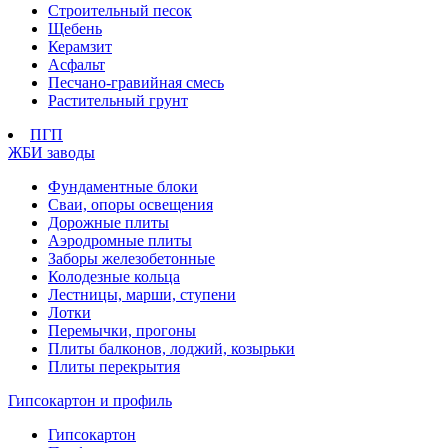
Строительный песок
Щебень
Керамзит
Асфальт
Песчано-гравийная смесь
Растительный грунт
ПГП
ЖБИ заводы
Фундаментные блоки
Сваи, опоры освещения
Дорожные плиты
Аэродромные плиты
Заборы железобетонные
Колодезные кольца
Лестницы, марши, ступени
Лотки
Перемычки, прогоны
Плиты балконов, лоджий, козырьки
Плиты перекрытия
Гипсокартон и профиль
Гипсокартон