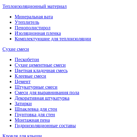
Теплоизоляционный материал
Минеральная вата
Утеплитель
Пенополистирол
Изоляционная пленка
Комплектующие для теплоизоляции
Сухие смеси
Пескобетон
Сухие цементные смеси
Цветная кладочная смесь
Клеевые смеси
Цемент
Штукатурные смеси
Смеси для выравнивания пола
Декоративная штукатурка
Затирки
Шпаклевка для стен
Грунтовка для стен
Монтажная пена
Гидроизоляционные составы
Кровля для крыши