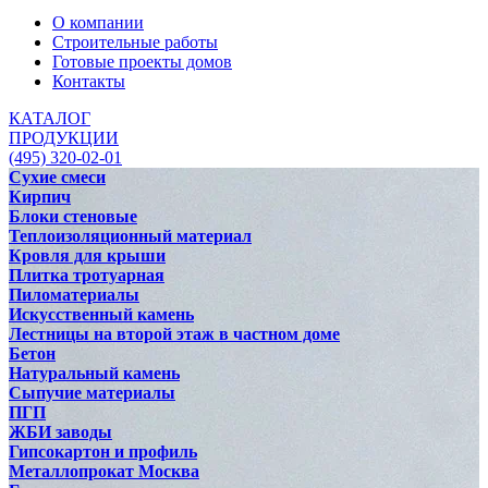
О компании
Строительные работы
Готовые проекты домов
Контакты
КАТАЛОГ
ПРОДУКЦИИ
(495) 320-02-01
Сухие смеси
Кирпич
Блоки стеновые
Теплоизоляционный материал
Кровля для крыши
Плитка тротуарная
Пиломатериалы
Искусственный камень
Лестницы на второй этаж в частном доме
Бетон
Натуральный камень
Сыпучие материалы
ПГП
ЖБИ заводы
Гипсокартон и профиль
Металлопрокат Москва