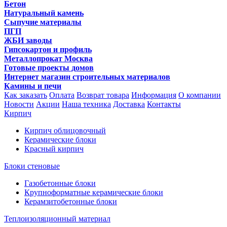
Бетон
Натуральный камень
Сыпучие материалы
ПГП
ЖБИ заводы
Гипсокартон и профиль
Металлопрокат Москва
Готовые проекты домов
Интернет магазин строительных материалов
Камины и печи
Как заказать
Оплата
Возврат товара
Информация
О компании
Новости
Акции
Наша техника
Доставка
Контакты
Кирпич
Кирпич облицовочный
Керамические блоки
Красный кирпич
Блоки стеновые
Газобетонные блоки
Крупноформатные керамические блоки
Керамзитобетонные блоки
Теплоизоляционный материал