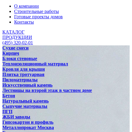
О компании
Строительные работы
Готовые проекты домов
Контакты
КАТАЛОГ
ПРОДУКЦИИ
(495) 320-02-01
Сухие смеси
Кирпич
Блоки стеновые
Теплоизоляционный материал
Кровля для крыши
Плитка тротуарная
Пиломатериалы
Искусственный камень
Лестницы на второй этаж в частном доме
Бетон
Натуральный камень
Сыпучие материалы
ПГП
ЖБИ заводы
Гипсокартон и профиль
Металлопрокат Москва