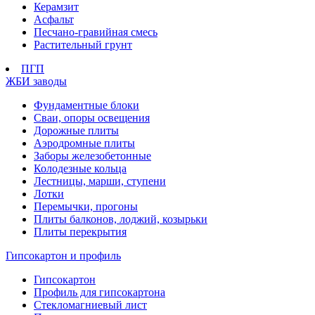
Керамзит
Асфальт
Песчано-гравийная смесь
Растительный грунт
ПГП
ЖБИ заводы
Фундаментные блоки
Сваи, опоры освещения
Дорожные плиты
Аэродромные плиты
Заборы железобетонные
Колодезные кольца
Лестницы, марши, ступени
Лотки
Перемычки, прогоны
Плиты балконов, лоджий, козырьки
Плиты перекрытия
Гипсокартон и профиль
Гипсокартон
Профиль для гипсокартона
Стекломагниевый лист