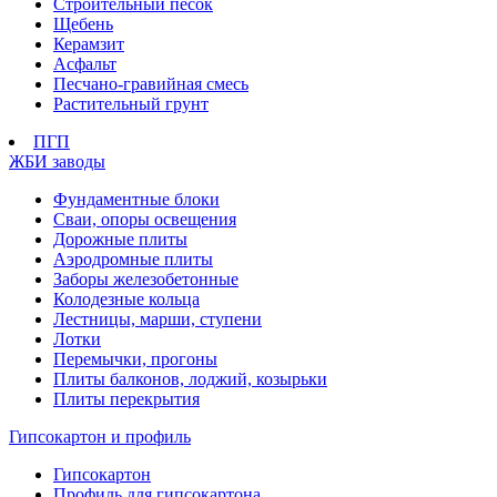
Строительный песок
Щебень
Керамзит
Асфальт
Песчано-гравийная смесь
Растительный грунт
ПГП
ЖБИ заводы
Фундаментные блоки
Сваи, опоры освещения
Дорожные плиты
Аэродромные плиты
Заборы железобетонные
Колодезные кольца
Лестницы, марши, ступени
Лотки
Перемычки, прогоны
Плиты балконов, лоджий, козырьки
Плиты перекрытия
Гипсокартон и профиль
Гипсокартон
Профиль для гипсокартона