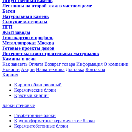
Искусственный камень
Лестницы на второй этаж в частном доме
Бетон
Натуральный камень
Сыпучие материалы
ПГП
ЖБИ заводы
Гипсокартон и профиль
Металлопрокат Москва
Готовые проекты домов
Интернет магазин строительных материалов
Камины и печи
Как заказать
Оплата
Возврат товара
Информация
О компании
Новости
Акции
Наша техника
Доставка
Контакты
Кирпич
Кирпич облицовочный
Керамические блоки
Красный кирпич
Блоки стеновые
Газобетонные блоки
Крупноформатные керамические блоки
Керамзитобетонные блоки