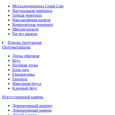
Металлочерепица Grand Line
Натуральная черепица
Гибкая черепица
Наплавляемая кровля
Композитная черепица
Мягкая кровля
Расчет кровли
Плитка тротуарная
Пиломатериалы
Доска обрезная
Брус
Половая доска
Блок-хаус
Евровагонка
Европол
Имитация бруса
Клееный брус
Искусственный камень
Декоративный кирпич
Декоративный камень
Дикий камень