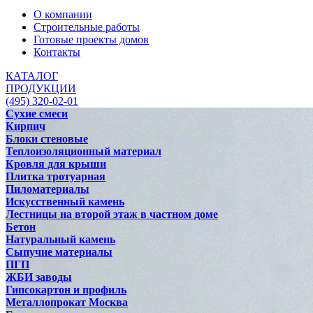
О компании
Строительные работы
Готовые проекты домов
Контакты
КАТАЛОГ
ПРОДУКЦИИ
(495) 320-02-01
Сухие смеси
Кирпич
Блоки стеновые
Теплоизоляционный материал
Кровля для крыши
Плитка тротуарная
Пиломатериалы
Искусственный камень
Лестницы на второй этаж в частном доме
Бетон
Натуральный камень
Сыпучие материалы
ПГП
ЖБИ заводы
Гипсокартон и профиль
Металлопрокат Москва