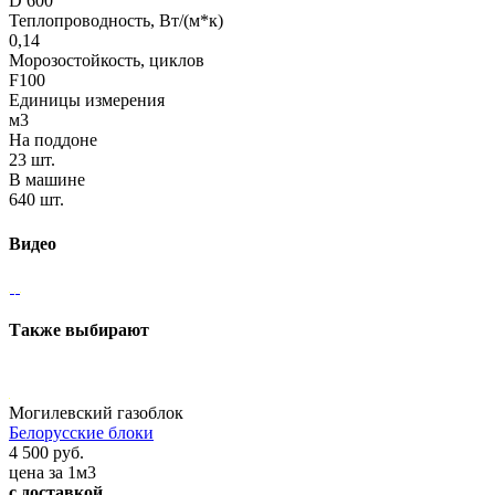
D 600
Теплопроводность, Вт/(м*к)
0,14
Морозостойкость, циклов
F100
Единицы измерения
м3
На поддоне
23 шт.
В машине
640 шт.
Видео
Также выбирают
Могилевский газоблок
Белорусские блоки
4 500 руб.
цена за 1м3
с доставкой