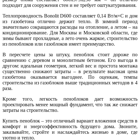
подходит для сооружения стен и не требует оштукатуривания.
Теплопроводность Bonolit D600 составляет 0,14 Вт/м×С и дом
из газобетона отлично держит тепло. В зимний период
значительно сокращаются расходы на отопление, а летом – на
кондиционирование. Для Москвы и Московской области, где
зимы бывают прохладные, а лето очень жаркое, строительство
из пеноблоков или газоблоков имеет преимущество.
В пересчете цены за штуку, пеноблок стоит дороже по
сравнению с деревом и монолитным бетоном. Его выгода в
другом: идеальная геометрия, легкий вес и простота монтажа
существенно снижают затраты – в результате высокая цена
газобетона оказывается выгоднее. По оценкам, темпы
строительства из газоблоков выше традиционных методов в 4
раза.
Кроме того, легкость пеноблоков дает возможность
проектировать менее мощный фундамент, что так же снижает
затраты на строительство.
Купить пеноблок – это отличный вариант вложения средств в
комфорт и энергоэффективность будущего дома. Звоните,
заказывайте, стройте и наслаждайтесь жизнью в доме, где
уютно и тепло.