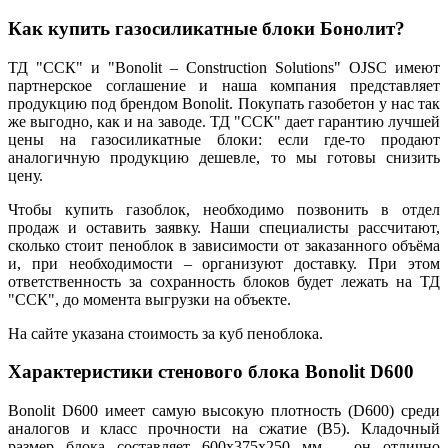
Как купить газосиликатные блоки Бонолит?
ТД "ССК" и "Bonolit – Construction Solutions" OJSC имеют
партнерское соглашение и наша компания представляет
продукцию под брендом Bonolit. Покупать газобетон у нас так
же выгодно, как и на заводе. ТД "ССК" дает гарантию лучшей
цены на газосиликатные блоки: если где-то продают
аналогичную продукцию дешевле, то мы готовы снизить
цену.
Чтобы купить газоблок, необходимо позвонить в отдел
продаж и оставить заявку. Наши специалисты рассчитают,
сколько стоит пеноблок в зависимости от заказанного объёма
и, при необходимости – организуют доставку. При этом
ответственность за сохранность блоков будет лежать на ТД
"ССК", до момента выгрузки на объекте.
На сайте указана стоимость за куб пеноблока.
Характеристики стенового блока Bonolit D600
Bonolit D600 имеет самую высокую плотность (D600) среди
аналогов и класс прочности на сжатие (В5). Кладочный
размер блока составляет 600x375x250 мм – он отлично