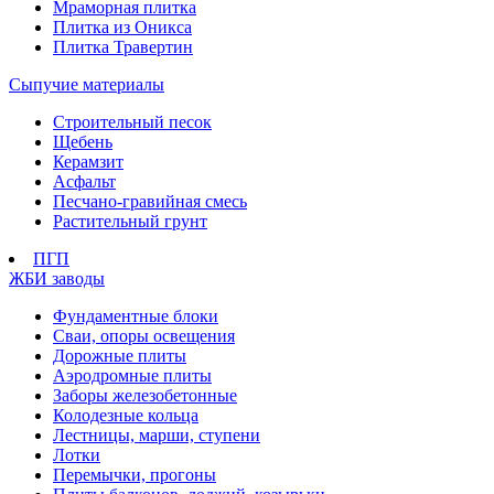
Мраморная плитка
Плитка из Оникса
Плитка Травертин
Сыпучие материалы
Строительный песок
Щебень
Керамзит
Асфальт
Песчано-гравийная смесь
Растительный грунт
ПГП
ЖБИ заводы
Фундаментные блоки
Сваи, опоры освещения
Дорожные плиты
Аэродромные плиты
Заборы железобетонные
Колодезные кольца
Лестницы, марши, ступени
Лотки
Перемычки, прогоны