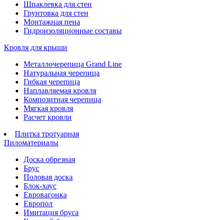
Шпаклевка для стен
Грунтовка для стен
Монтажная пена
Гидроизоляционные составы
Кровля для крыши
Металлочерепица Grand Line
Натуральная черепица
Гибкая черепица
Наплавляемая кровля
Композитная черепица
Мягкая кровля
Расчет кровли
Плитка тротуарная
Пиломатериалы
Доска обрезная
Брус
Половая доска
Блок-хаус
Евровагонка
Европол
Имитация бруса