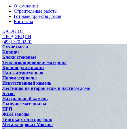
О компании
Строительные работы
Готовые проекты домов
Контакты
КАТАЛОГ
ПРОДУКЦИИ
(495) 320-02-01
Сухие смеси
Кирпич
Блоки стеновые
Теплоизоляционный материал
Кровля для крыши
Плитка тротуарная
Пиломатериалы
Искусственный камень
Лестницы на второй этаж в частном доме
Бетон
Натуральный камень
Сыпучие материалы
ПГП
ЖБИ заводы
Гипсокартон и профиль
Металлопрокат Москва