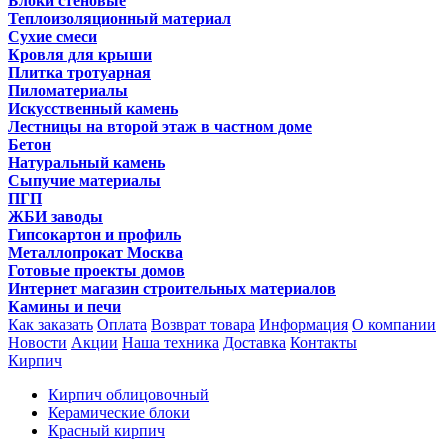
Блоки стеновые
Теплоизоляционный материал
Сухие смеси
Кровля для крыши
Плитка тротуарная
Пиломатериалы
Искусственный камень
Лестницы на второй этаж в частном доме
Бетон
Натуральный камень
Сыпучие материалы
ПГП
ЖБИ заводы
Гипсокартон и профиль
Металлопрокат Москва
Готовые проекты домов
Интернет магазин строительных материалов
Камины и печи
Как заказать
Оплата
Возврат товара
Информация
О компании
Новости
Акции
Наша техника
Доставка
Контакты
Кирпич
Кирпич облицовочный
Керамические блоки
Красный кирпич