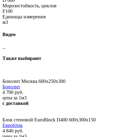
D 600
Морозостойкость, циклов
F100
Единицы измерения
м3
Видео
Также выбирают
Бонолит Москва 600х250х300
Бонолит
4 700 руб.
цена за 1м3
с доставкой
Блок стеновой EuroBlock D400 600x300x150
Евроблок
4 840 руб.
цена за 1м3