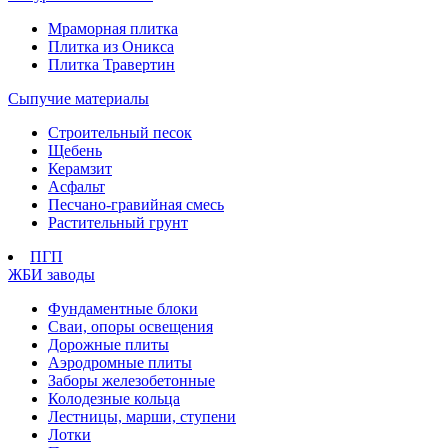
Мраморная плитка
Плитка из Оникса
Плитка Травертин
Сыпучие материалы
Строительный песок
Щебень
Керамзит
Асфальт
Песчано-гравийная смесь
Растительный грунт
ПГП
ЖБИ заводы
Фундаментные блоки
Сваи, опоры освещения
Дорожные плиты
Аэродромные плиты
Заборы железобетонные
Колодезные кольца
Лестницы, марши, ступени
Лотки