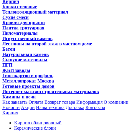
Кирпич
Блоки стеновые
Теплоизоляционный материал
Сухие смеси
Кровля для крыши
Плитка тротуарная
Пиломатериалы
Искусственный камень
Лестницы на второй этаж в частном доме
Бетон
Натуральный камень
Сыпучие материалы
ПГП
ЖБИ заводы
Гипсокартон и профиль
Металлопрокат Москва
Готовые проекты домов
Интернет магазин строительных материалов
Камины и печи
Как заказать
Оплата
Возврат товара
Информация
О компании
Новости
Акции
Наша техника
Доставка
Контакты
Кирпич
Кирпич облицовочный
Керамические блоки