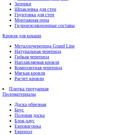
Затирки
Шпаклевка для стен
Грунтовка для стен
Монтажная пена
Гидроизоляционные составы
Кровля для крыши
Металлочерепица Grand Line
Натуральная черепица
Гибкая черепица
Наплавляемая кровля
Композитная черепица
Мягкая кровля
Расчет кровли
Плитка тротуарная
Пиломатериалы
Доска обрезная
Брус
Половая доска
Блок-хаус
Евровагонка
Европол