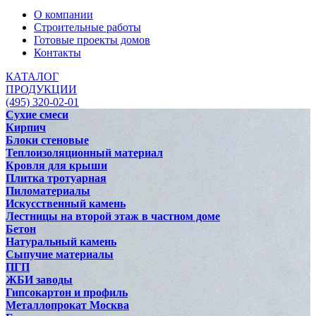
О компании
Строительные работы
Готовые проекты домов
Контакты
КАТАЛОГ
ПРОДУКЦИИ
(495) 320-02-01
Сухие смеси
Кирпич
Блоки стеновые
Теплоизоляционный материал
Кровля для крыши
Плитка тротуарная
Пиломатериалы
Искусственный камень
Лестницы на второй этаж в частном доме
Бетон
Натуральный камень
Сыпучие материалы
ПГП
ЖБИ заводы
Гипсокартон и профиль
Металлопрокат Москва