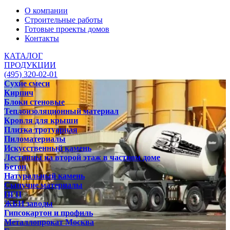
О компании
Строительные работы
Готовые проекты домов
Контакты
КАТАЛОГ
ПРОДУКЦИИ
(495) 320-02-01
Сухие смеси
Кирпич
Блоки стеновые
Теплоизоляционный материал
Кровля для крыши
Плитка тротуарная
Пиломатериалы
Искусственный камень
Лестницы на второй этаж в частном доме
Бетон
Натуральный камень
Сыпучие материалы
ПГП
ЖБИ заводы
Гипсокартон и профиль
Металлопрокат Москва