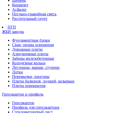
Щебень
Керамзит
Асфальт
Песчано-гравийная смесь
Растительный грунт
ПГП
ЖБИ заводы
Фундаментные блоки
Сваи, опоры освещения
Дорожные плиты
Аэродромные плиты
Заборы железобетонные
Колодезные кольца
Лестницы, марши, ступени
Лотки
Перемычки, прогоны
Плиты балконов, лоджий, козырьки
Плиты перекрытия
Гипсокартон и профиль
Гипсокартон
Профиль для гипсокартона
Стекломагниевый лист