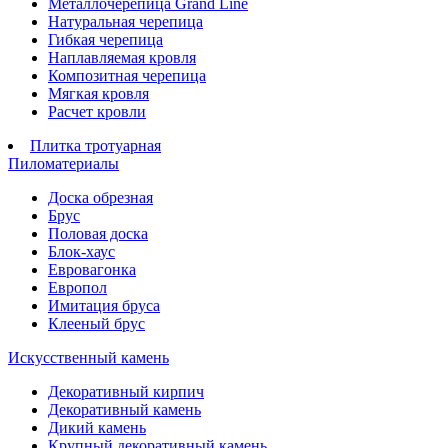
Металлочерепица Grand Line
Натуральная черепица
Гибкая черепица
Наплавляемая кровля
Композитная черепица
Мягкая кровля
Расчет кровли
Плитка тротуарная
Пиломатериалы
Доска обрезная
Брус
Половая доска
Блок-хаус
Евровагонка
Европол
Имитация бруса
Клееный брус
Искусственный камень
Декоративный кирпич
Декоративный камень
Дикий камень
Крупный декоративный камень