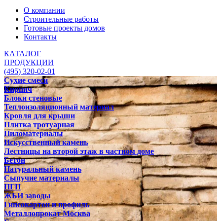
О компании
Строительные работы
Готовые проекты домов
Контакты
КАТАЛОГ
ПРОДУКЦИИ
(495) 320-02-01
Сухие смеси
Кирпич
Блоки стеновые
Теплоизоляционный материал
Кровля для крыши
Плитка тротуарная
Пиломатериалы
Искусственный камень
Лестницы на второй этаж в частном доме
Бетон
Натуральный камень
Сыпучие материалы
ПГП
ЖБИ заводы
Гипсокартон и профиль
Металлопрокат Москва