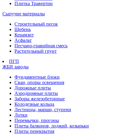
Плитка Травертин
Сыпучие материалы
Строительный песок
Щебень
Керамзит
Асфальт
Песчано-гравийная смесь
Растительный грунт
ПГП
ЖБИ заводы
Фундаментные блоки
Сваи, опоры освещения
Дорожные плиты
Аэродромные плиты
Заборы железобетонные
Колодезные кольца
Лестницы, марши, ступени
Лотки
Перемычки, прогоны
Плиты балконов, лоджий, козырьки
Плиты перекрытия