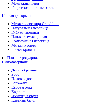
Монтажная пена
Гидроизоляционные составы
Кровля для крыши
Металлочерепица Grand Line
Натуральная черепица
Гибкая черепица
Наплавляемая кровля
Композитная черепица
Мягкая кровля
Расчет кровли
Плитка тротуарная
Пиломатериалы
Доска обрезная
Брус
Половая доска
Блок-хаус
Евровагонка
Европол
Имитация бруса
Клееный брус