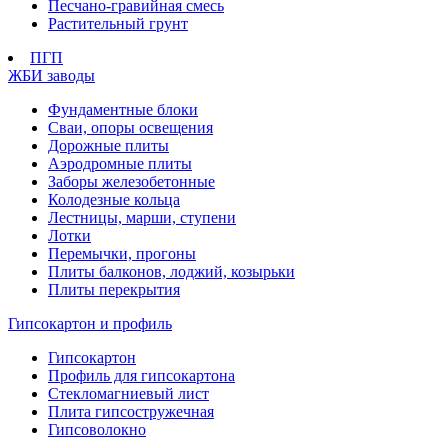
Песчано-гравийная смесь
Растительный грунт
ПГП
ЖБИ заводы
Фундаментные блоки
Сваи, опоры освещения
Дорожные плиты
Аэродромные плиты
Заборы железобетонные
Колодезные кольца
Лестницы, марши, ступени
Лотки
Перемычки, прогоны
Плиты балконов, лоджий, козырьки
Плиты перекрытия
Гипсокартон и профиль
Гипсокартон
Профиль для гипсокартона
Стекломагниевый лист
Плита гипсостружечная
Гипсоволокно