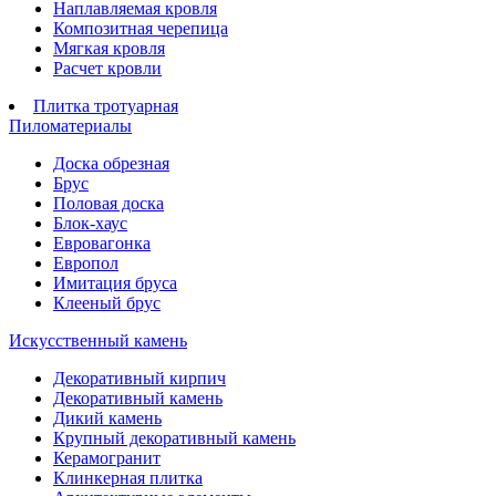
Наплавляемая кровля
Композитная черепица
Мягкая кровля
Расчет кровли
Плитка тротуарная
Пиломатериалы
Доска обрезная
Брус
Половая доска
Блок-хаус
Евровагонка
Европол
Имитация бруса
Клееный брус
Искусственный камень
Декоративный кирпич
Декоративный камень
Дикий камень
Крупный декоративный камень
Керамогранит
Клинкерная плитка