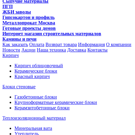
Сыпучие материалы
ПГП
ЖБИ заводы
Гипсокартон и профиль
Металлопрокат Москва
Готовые проекты домов
Интернет магазин строительных материалов
Камины и печи
Как заказать
Оплата
Возврат товара
Информация
О компании
Новости
Акции
Наша техника
Доставка
Контакты
Кирпич
Кирпич облицовочный
Керамические блоки
Красный кирпич
Блоки стеновые
Газобетонные блоки
Крупноформатные керамические блоки
Керамзитобетонные блоки
Теплоизоляционный материал
Минеральная вата
Утеплитель