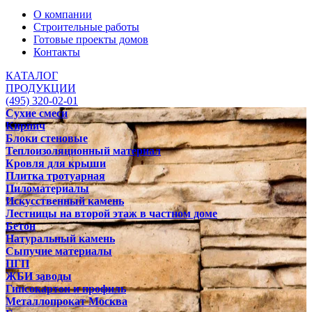
О компании
Строительные работы
Готовые проекты домов
Контакты
КАТАЛОГ
ПРОДУКЦИИ
(495) 320-02-01
Сухие смеси
Кирпич
Блоки стеновые
Теплоизоляционный материал
Кровля для крыши
Плитка тротуарная
Пиломатериалы
Искусственный камень
Лестницы на второй этаж в частном доме
Бетон
Натуральный камень
Сыпучие материалы
ПГП
ЖБИ заводы
Гипсокартон и профиль
Металлопрокат Москва