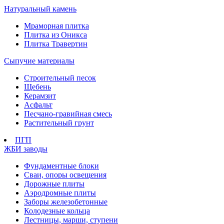
Натуральный камень
Мраморная плитка
Плитка из Оникса
Плитка Травертин
Сыпучие материалы
Строительный песок
Щебень
Керамзит
Асфальт
Песчано-гравийная смесь
Растительный грунт
ПГП
ЖБИ заводы
Фундаментные блоки
Сваи, опоры освещения
Дорожные плиты
Аэродромные плиты
Заборы железобетонные
Колодезные кольца
Лестницы, марши, ступени