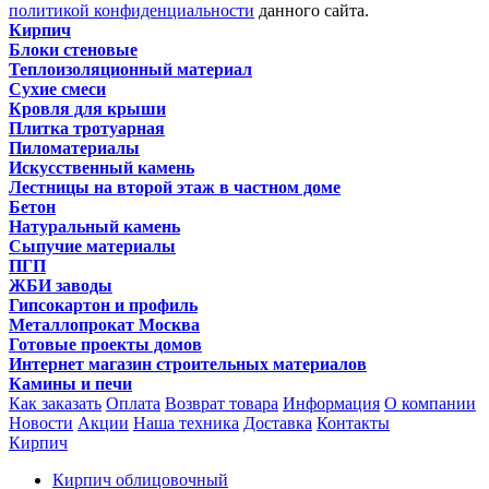
политикой конфиденциальности
данного сайта.
Кирпич
Блоки стеновые
Теплоизоляционный материал
Сухие смеси
Кровля для крыши
Плитка тротуарная
Пиломатериалы
Искусственный камень
Лестницы на второй этаж в частном доме
Бетон
Натуральный камень
Сыпучие материалы
ПГП
ЖБИ заводы
Гипсокартон и профиль
Металлопрокат Москва
Готовые проекты домов
Интернет магазин строительных материалов
Камины и печи
Как заказать
Оплата
Возврат товара
Информация
О компании
Новости
Акции
Наша техника
Доставка
Контакты
Кирпич
Кирпич облицовочный