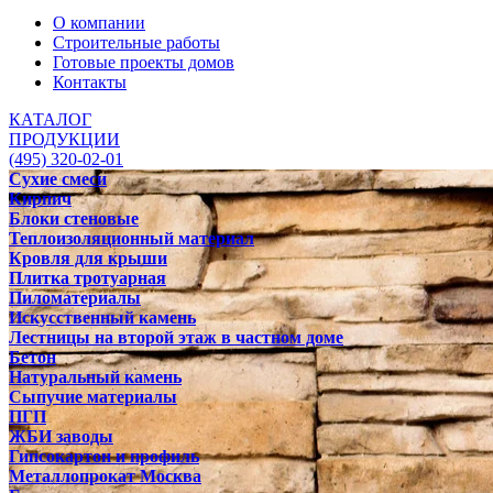
О компании
Строительные работы
Готовые проекты домов
Контакты
КАТАЛОГ
ПРОДУКЦИИ
(495) 320-02-01
Сухие смеси
Кирпич
Блоки стеновые
Теплоизоляционный материал
Кровля для крыши
Плитка тротуарная
Пиломатериалы
Искусственный камень
Лестницы на второй этаж в частном доме
Бетон
Натуральный камень
Сыпучие материалы
ПГП
ЖБИ заводы
Гипсокартон и профиль
Металлопрокат Москва