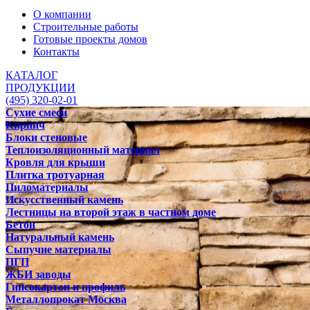
О компании
Строительные работы
Готовые проекты домов
Контакты
КАТАЛОГ
ПРОДУКЦИИ
(495) 320-02-01
Сухие смеси
Кирпич
Блоки стеновые
Теплоизоляционный материал
Кровля для крыши
Плитка тротуарная
Пиломатериалы
Искусственный камень
Лестницы на второй этаж в частном доме
Бетон
Натуральный камень
Сыпучие материалы
ПГП
ЖБИ заводы
Гипсокартон и профиль
Металлопрокат Москва