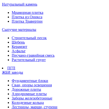
Натуральный камень
Мраморная плитка
Плитка из Оникса
Плитка Травертин
Сыпучие материалы
Строительный песок
Щебень
Керамзит
Асфальт
Песчано-гравийная смесь
Растительный грунт
ПГП
ЖБИ заводы
Фундаментные блоки
Сваи, опоры освещения
Дорожные плиты
Аэродромные плиты
Заборы железобетонные
Колодезные кольца
Лестницы, марши, ступени