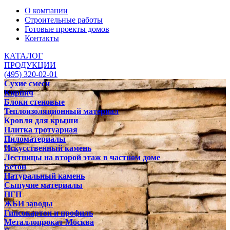
О компании
Строительные работы
Готовые проекты домов
Контакты
КАТАЛОГ
ПРОДУКЦИИ
(495) 320-02-01
Сухие смеси
Кирпич
Блоки стеновые
Теплоизоляционный материал
Кровля для крыши
Плитка тротуарная
Пиломатериалы
Искусственный камень
Лестницы на второй этаж в частном доме
Бетон
Натуральный камень
Сыпучие материалы
ПГП
ЖБИ заводы
Гипсокартон и профиль
Металлопрокат Москва