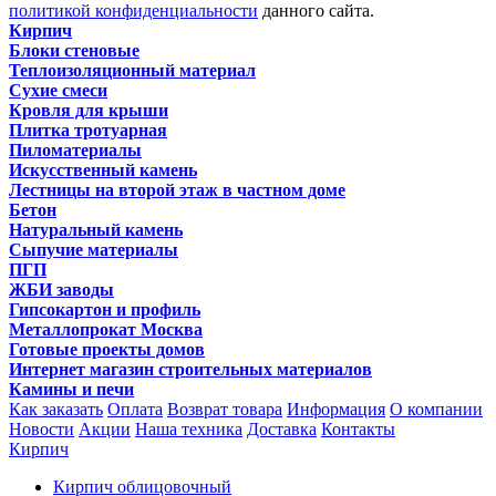
политикой конфиденциальности
данного сайта.
Кирпич
Блоки стеновые
Теплоизоляционный материал
Сухие смеси
Кровля для крыши
Плитка тротуарная
Пиломатериалы
Искусственный камень
Лестницы на второй этаж в частном доме
Бетон
Натуральный камень
Сыпучие материалы
ПГП
ЖБИ заводы
Гипсокартон и профиль
Металлопрокат Москва
Готовые проекты домов
Интернет магазин строительных материалов
Камины и печи
Как заказать
Оплата
Возврат товара
Информация
О компании
Новости
Акции
Наша техника
Доставка
Контакты
Кирпич
Кирпич облицовочный