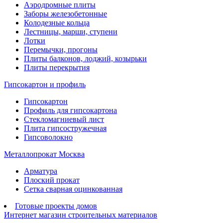
Аэродромные плиты
Заборы железобетонные
Колодезные кольца
Лестницы, марши, ступени
Лотки
Перемычки, прогоны
Плиты балконов, лоджий, козырьки
Плиты перекрытия
Гипсокартон и профиль
Гипсокартон
Профиль для гипсокартона
Стекломагниевый лист
Плита гипсостружечная
Гипсоволокно
Металлопрокат Москва
Арматура
Плоский прокат
Сетка сварная оцинкованная
Готовые проекты домов
Интернет магазин строительных материалов