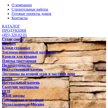
О компании
Строительные работы
Готовые проекты домов
Контакты
КАТАЛОГ
ПРОДУКЦИИ
(495) 320-02-01
Сухие смеси
Кирпич
Блоки стеновые
Теплоизоляционный материал
Кровля для крыши
Плитка тротуарная
Пиломатериалы
Искусственный камень
Лестницы на второй этаж в частном доме
Бетон
Натуральный камень
Сыпучие материалы
ПГП
ЖБИ заводы
Гипсокартон и профиль
Металлопрокат Москва