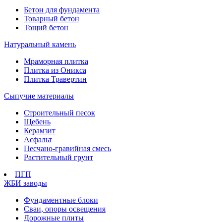
Бетон для фундамента
Товарный бетон
Тощий бетон
Натуральный камень
Мраморная плитка
Плитка из Оникса
Плитка Травертин
Сыпучие материалы
Строительный песок
Щебень
Керамзит
Асфальт
Песчано-гравийная смесь
Растительный грунт
ПГП
ЖБИ заводы
Фундаментные блоки
Сваи, опоры освещения
Дорожные плиты