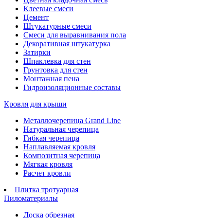
Клеевые смеси
Цемент
Штукатурные смеси
Смеси для выравнивания пола
Декоративная штукатурка
Затирки
Шпаклевка для стен
Грунтовка для стен
Монтажная пена
Гидроизоляционные составы
Кровля для крыши
Металлочерепица Grand Line
Натуральная черепица
Гибкая черепица
Наплавляемая кровля
Композитная черепица
Мягкая кровля
Расчет кровли
Плитка тротуарная
Пиломатериалы
Доска обрезная