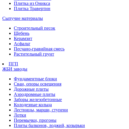
Плитка из Оникса
Плитка Травертин
Сыпучие материалы
Строительный песок
Щебень
Керамзит
Асфальт
Песчано-гравийная смесь
Растительный грунт
ПГП
ЖБИ заводы
Фундаментные блоки
Сваи, опоры освещения
Дорожные плиты
Аэродромные плиты
Заборы железобетонные
Колодезные кольца
Лестницы, марши, ступени
Лотки
Перемычки, прогоны
Плиты балконов, лоджий, козырьки