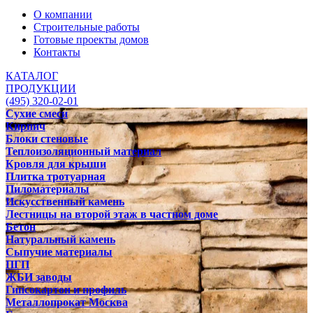
О компании
Строительные работы
Готовые проекты домов
Контакты
КАТАЛОГ
ПРОДУКЦИИ
(495) 320-02-01
Сухие смеси
Кирпич
Блоки стеновые
Теплоизоляционный материал
Кровля для крыши
Плитка тротуарная
Пиломатериалы
Искусственный камень
Лестницы на второй этаж в частном доме
Бетон
Натуральный камень
Сыпучие материалы
ПГП
ЖБИ заводы
Гипсокартон и профиль
Металлопрокат Москва