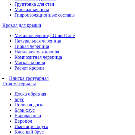
Грунтовка для стен
Монтажная пена
Гидроизоляционные составы
Кровля для крыши
Металлочерепица Grand Line
Натуральная черепица
Гибкая черепица
Наплавляемая кровля
Композитная черепица
Мягкая кровля
Расчет кровли
Плитка тротуарная
Пиломатериалы
Доска обрезная
Брус
Половая доска
Блок-хаус
Евровагонка
Европол
Имитация бруса
Клееный брус