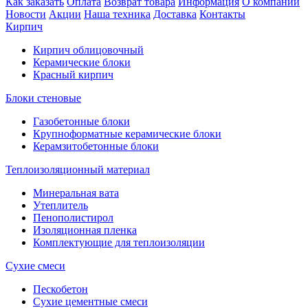
Как заказать
Оплата
Возврат товара
Информация
О компании
Новости
Акции
Наша техника
Доставка
Контакты
Кирпич
Кирпич облицовочный
Керамические блоки
Красный кирпич
Блоки стеновые
Газобетонные блоки
Крупноформатные керамические блоки
Керамзитобетонные блоки
Теплоизоляционный материал
Минеральная вата
Утеплитель
Пенополистирол
Изоляционная пленка
Комплектующие для теплоизоляции
Сухие смеси
Пескобетон
Сухие цементные смеси