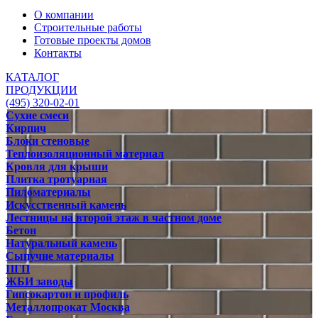
О компании
Строительные работы
Готовые проекты домов
Контакты
КАТАЛОГ
ПРОДУКЦИИ
(495) 320-02-01
Сухие смеси
Кирпич
Блоки стеновые
Теплоизоляционный материал
Кровля для крыши
Плитка тротуарная
Пиломатериалы
Искусственный камень
Лестницы на второй этаж в частном доме
Бетон
Натуральный камень
Сыпучие материалы
ПГП
ЖБИ заводы
Гипсокартон и профиль
Металлопрокат Москва