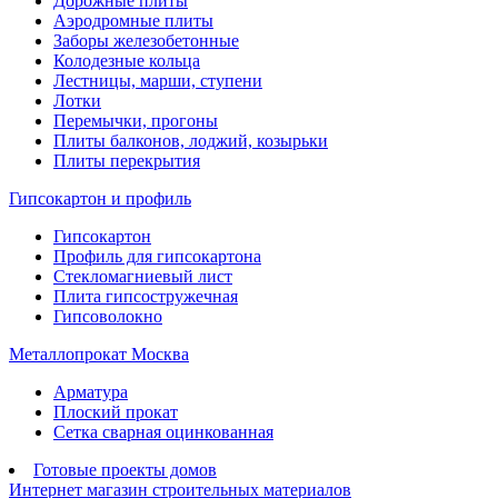
Дорожные плиты
Аэродромные плиты
Заборы железобетонные
Колодезные кольца
Лестницы, марши, ступени
Лотки
Перемычки, прогоны
Плиты балконов, лоджий, козырьки
Плиты перекрытия
Гипсокартон и профиль
Гипсокартон
Профиль для гипсокартона
Стекломагниевый лист
Плита гипсостружечная
Гипсоволокно
Металлопрокат Москва
Арматура
Плоский прокат
Сетка сварная оцинкованная
Готовые проекты домов
Интернет магазин строительных материалов