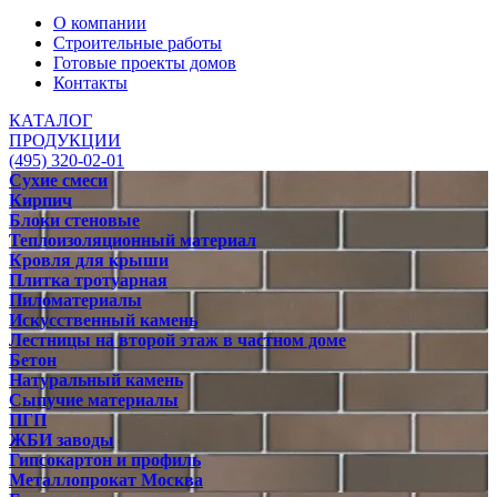
О компании
Строительные работы
Готовые проекты домов
Контакты
КАТАЛОГ
ПРОДУКЦИИ
(495) 320-02-01
Сухие смеси
Кирпич
Блоки стеновые
Теплоизоляционный материал
Кровля для крыши
Плитка тротуарная
Пиломатериалы
Искусственный камень
Лестницы на второй этаж в частном доме
Бетон
Натуральный камень
Сыпучие материалы
ПГП
ЖБИ заводы
Гипсокартон и профиль
Металлопрокат Москва