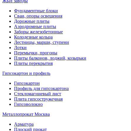
ЖБИ заводы
Фундаментные блоки
Сваи, опоры освещения
Дорожные плиты
Аэродромные плиты
Заборы железобетонные
Колодезные кольца
Лестницы, марши, ступени
Лотки
Перемычки, прогоны
Плиты балконов, лоджий, козырьки
Плиты перекрытия
Гипсокартон и профиль
Гипсокартон
Профиль для гипсокартона
Стекломагниевый лист
Плита гипсостружечная
Гипсоволокно
Металлопрокат Москва
Арматура
Плоский прокат