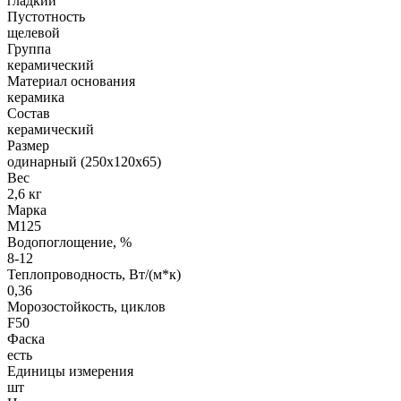
гладкий
Пустотность
щелевой
Группа
керамический
Материал основания
керамика
Состав
керамический
Размер
одинарный (250х120х65)
Вес
2,6 кг
Марка
М125
Водопоглощение, %
8-12
Теплопроводность, Вт/(м*к)
0,36
Морозостойкость, циклов
F50
Фаска
есть
Единицы измерения
шт