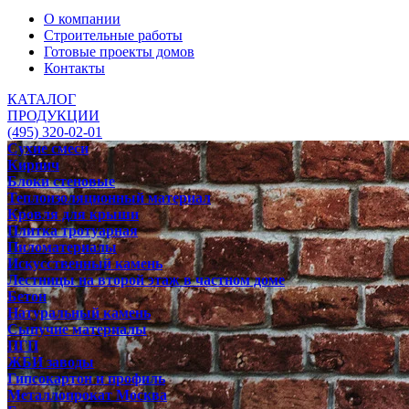
О компании
Строительные работы
Готовые проекты домов
Контакты
КАТАЛОГ
ПРОДУКЦИИ
(495) 320-02-01
Сухие смеси
Кирпич
Блоки стеновые
Теплоизоляционный материал
Кровля для крыши
Плитка тротуарная
Пиломатериалы
Искусственный камень
Лестницы на второй этаж в частном доме
Бетон
Натуральный камень
Сыпучие материалы
ПГП
ЖБИ заводы
Гипсокартон и профиль
Металлопрокат Москва