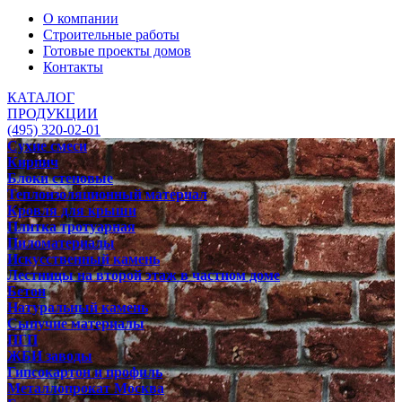
О компании
Строительные работы
Готовые проекты домов
Контакты
КАТАЛОГ
ПРОДУКЦИИ
(495) 320-02-01
Сухие смеси
Кирпич
Блоки стеновые
Теплоизоляционный материал
Кровля для крыши
Плитка тротуарная
Пиломатериалы
Искусственный камень
Лестницы на второй этаж в частном доме
Бетон
Натуральный камень
Сыпучие материалы
ПГП
ЖБИ заводы
Гипсокартон и профиль
Металлопрокат Москва