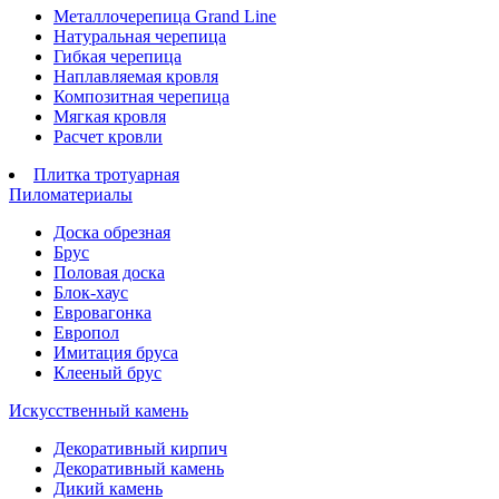
Металлочерепица Grand Line
Натуральная черепица
Гибкая черепица
Наплавляемая кровля
Композитная черепица
Мягкая кровля
Расчет кровли
Плитка тротуарная
Пиломатериалы
Доска обрезная
Брус
Половая доска
Блок-хаус
Евровагонка
Европол
Имитация бруса
Клееный брус
Искусственный камень
Декоративный кирпич
Декоративный камень
Дикий камень