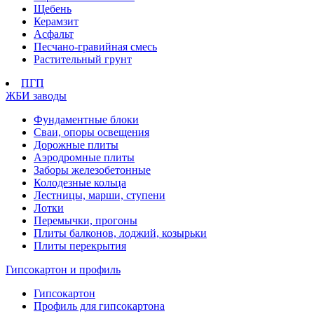
Щебень
Керамзит
Асфальт
Песчано-гравийная смесь
Растительный грунт
ПГП
ЖБИ заводы
Фундаментные блоки
Сваи, опоры освещения
Дорожные плиты
Аэродромные плиты
Заборы железобетонные
Колодезные кольца
Лестницы, марши, ступени
Лотки
Перемычки, прогоны
Плиты балконов, лоджий, козырьки
Плиты перекрытия
Гипсокартон и профиль
Гипсокартон
Профиль для гипсокартона