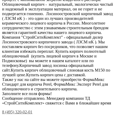
Облицовочный кирпич - натуральный, экологически чистый
и надежный в эксплуатации материал, он не горит и не
подвергается гниению. Лосиноостровский кирпичный завод
( ЛЗСМ иК ) - это один из лучших производителей
керамического лицевого кирпича в России. Многолетнее
сотрудничество с этим узнаваемым строительным брендом
является гарантией качества нашего лицевого кирпича.
Компания "СтройСитиКомплект" - официальный дилер
Лосиноостровского кирпичного завода ( ЛЗСМ иК ). Мы
поставляем кирпич без посредников, что позволяет нашим
клиентам избежать переплат. Купить кирпич полнотелый
облицовочный (купить лицевой кирпич в Москве и
Подмосковье) вы можете в нашем каталоге или по
телефону.Кирпичный завод лосинка официальный
сайт.Купить кирпич облицовочный слоновая кость М150 по
лучшей цене.Купить кирпич цена с доставкой.
Также у нас на сайте вы можете приобрести ФормаМикс
Стандарт для кирпича Perel, ФормаМикс Эксперт Perel для
облицовочного и строительного кирпича.
Заполните все поля формы!
Сообщение отправлено. Менеджер компании ТД
«СтройСитиКомплект» свяжется с Вами в ближайшее время
8 (495) 320-02-01