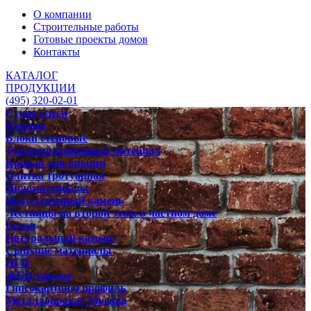
О компании
Строительные работы
Готовые проекты домов
Контакты
КАТАЛОГ
ПРОДУКЦИИ
(495) 320-02-01
Сухие смеси
Кирпич
Блоки стеновые
Теплоизоляционный материал
Кровля для крыши
Плитка тротуарная
Пиломатериалы
Искусственный камень
Лестницы на второй этаж в частном доме
Бетон
Натуральный камень
Сыпучие материалы
ПГП
ЖБИ заводы
Гипсокартон и профиль
Металлопрокат Москва