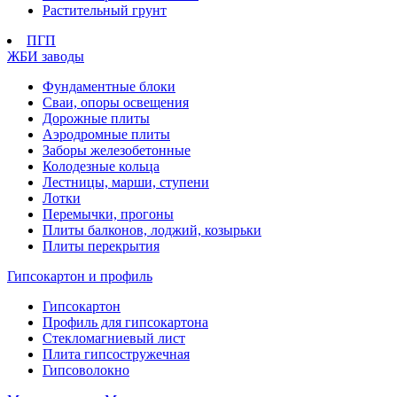
Растительный грунт
ПГП
ЖБИ заводы
Фундаментные блоки
Сваи, опоры освещения
Дорожные плиты
Аэродромные плиты
Заборы железобетонные
Колодезные кольца
Лестницы, марши, ступени
Лотки
Перемычки, прогоны
Плиты балконов, лоджий, козырьки
Плиты перекрытия
Гипсокартон и профиль
Гипсокартон
Профиль для гипсокартона
Стекломагниевый лист
Плита гипсостружечная
Гипсоволокно