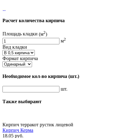
Расчет количества кирпича
2
Площадь кладки
(м
)
2
м
Вид кладки
Формат кирпича
Необходимое кол-во кирпича
(шт.)
шт.
Также выбирают
Кирпич терракот рустик лицевой
Кирпич Керма
18.05 руб.