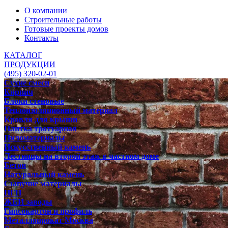
О компании
Строительные работы
Готовые проекты домов
Контакты
КАТАЛОГ
ПРОДУКЦИИ
(495) 320-02-01
Сухие смеси
Кирпич
Блоки стеновые
Теплоизоляционный материал
Кровля для крыши
Плитка тротуарная
Пиломатериалы
Искусственный камень
Лестницы на второй этаж в частном доме
Бетон
Натуральный камень
Сыпучие материалы
ПГП
ЖБИ заводы
Гипсокартон и профиль
Металлопрокат Москва