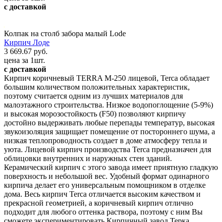
с доставкой
Колпак на столб забора малый Lode
Кирпич Лоде
3 669.67 руб.
цена за 1шт.
с доставкой
Кирпич коричневый TERRA М-250 лицевой, Terca обладает
большим количеством положительных характеристик,
поэтому считается одним из лучших материалов для
малоэтажного строительства. Низкое водопоглощение (5-9%)
и высокая морозостойкость (F50) позволяют кирпичу
достойно выдерживать любые перепады температур, высокая
звукоизоляция защищает помещение от постороннего шума, а
низкая теплопроводность создает в доме атмосферу тепла и
уюта. Лицевой кирпич производства Terca предназначен для
облицовки внутренних и наружных стен зданий.
Керамический кирпич с этого завода имеет приятную гладкую
поверхность и небольшой вес. Удобный формат одинарного
кирпича делает его универсальным помощником в отделке
дома. Весь кирпич Terca отличается высоким качеством и
прекрасной геометрией, а коричневый кирпич отлично
подходит для любого оттенка раствора, поэтому с ним Вы
сможете экспериментировать.Кирпичный завод Терка