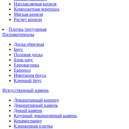
Наплавляемая кровля
Композитная черепица
Мягкая кровля
Расчет кровли
Плитка тротуарная
Пиломатериалы
Доска обрезная
Брус
Половая доска
Блок-хаус
Евровагонка
Европол
Имитация бруса
Клееный брус
Искусственный камень
Декоративный кирпич
Декоративный камень
Дикий камень
Крупный декоративный камень
Керамогранит
Клинкерная плитка