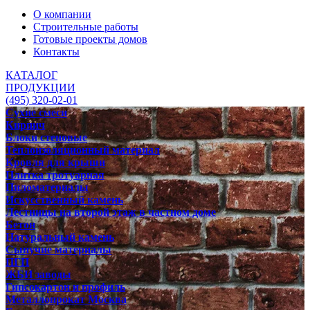
О компании
Строительные работы
Готовые проекты домов
Контакты
КАТАЛОГ
ПРОДУКЦИИ
(495) 320-02-01
Сухие смеси
Кирпич
Блоки стеновые
Теплоизоляционный материал
Кровля для крыши
Плитка тротуарная
Пиломатериалы
Искусственный камень
Лестницы на второй этаж в частном доме
Бетон
Натуральный камень
Сыпучие материалы
ПГП
ЖБИ заводы
Гипсокартон и профиль
Металлопрокат Москва