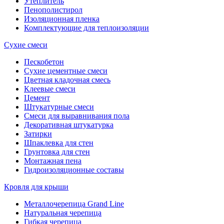
Утеплитель
Пенополистирол
Изоляционная пленка
Комплектующие для теплоизоляции
Сухие смеси
Пескобетон
Сухие цементные смеси
Цветная кладочная смесь
Клеевые смеси
Цемент
Штукатурные смеси
Смеси для выравнивания пола
Декоративная штукатурка
Затирки
Шпаклевка для стен
Грунтовка для стен
Монтажная пена
Гидроизоляционные составы
Кровля для крыши
Металлочерепица Grand Line
Натуральная черепица
Гибкая черепица