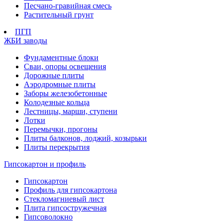
Песчано-гравийная смесь
Растительный грунт
ПГП
ЖБИ заводы
Фундаментные блоки
Сваи, опоры освещения
Дорожные плиты
Аэродромные плиты
Заборы железобетонные
Колодезные кольца
Лестницы, марши, ступени
Лотки
Перемычки, прогоны
Плиты балконов, лоджий, козырьки
Плиты перекрытия
Гипсокартон и профиль
Гипсокартон
Профиль для гипсокартона
Стекломагниевый лист
Плита гипсостружечная
Гипсоволокно