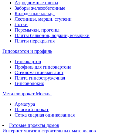
Аэродромные плиты
Заборы железобетонные
Колодезные кольца
Лестницы, марши, ступени
Лотки
Перемычки, прогоны
Плиты балконов, лоджий, козырьки
Плиты перекрытия
Гипсокартон и профиль
Гипсокартон
Профиль для гипсокартона
Стекломагниевый лист
Плита гипсостружечная
Гипсоволокно
Металлопрокат Москва
Арматура
Плоский прокат
Сетка сварная оцинкованная
Готовые проекты домов
Интернет магазин строительных материалов