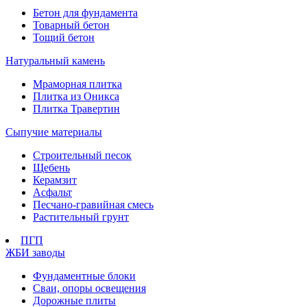
Бетон для фундамента
Товарный бетон
Тощий бетон
Натуральный камень
Мраморная плитка
Плитка из Оникса
Плитка Травертин
Сыпучие материалы
Строительный песок
Щебень
Керамзит
Асфальт
Песчано-гравийная смесь
Растительный грунт
ПГП
ЖБИ заводы
Фундаментные блоки
Сваи, опоры освещения
Дорожные плиты