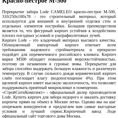
Красно-пестрое М-500
Перекрытие забора Lode CAMELEO красно-пестрое М-500,
310/250х100х78 - это строительный материал, который
используется для внешней и внутренней отделки стен и
отдельных элементов постройки. Большим преимуществом
является то, что фигурный кирпич устойчив к воздействию
плохих погодных условий и ультрафиолетовых лучей.
Кирпич Lode – это кладочный материал высокого качества.
Облицовочный импортный кирпич отвечает всем
требованиям надежного стройматериала и прекрасно
подойдет для переменчивого российского климата. Кирпич
марки М500 обладает повышенной морозоустойчивостью,
поэтому он незаменим в суровые зимы. Перекрытие для
забора способно выдержать большую влажность и различную
температуру. В случае сильного дождя керамический кирпич
слабо поглощает влагу (водопоглощение 4%). При этом
щелевой кирпич имеет высокую экологичность, что позволяет
поддерживать приятный микроклимат в помещении.
«СтройСитиКомплект» - официальный дилер производителя
Lode. Купить кирпич для забора недорого и заказать доставку
кирпича прямо на объект в Москве легко. Однако мы на шаг
опережаем конкурентов и предлагаем вам самые выгодные
условия и лучший сервис.Кирпичный завод Лоде
официальный сайт торгового дома Москва.