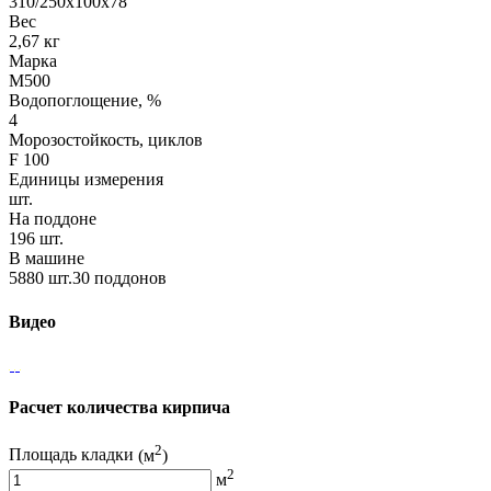
310/250х100х78
Вес
2,67 кг
Марка
М500
Водопоглощение, %
4
Морозостойкость, циклов
F 100
Единицы измерения
шт.
На поддоне
196 шт.
В машине
5880 шт.30 поддонов
Видео
Расчет количества кирпича
2
Площадь кладки
(м
)
2
м