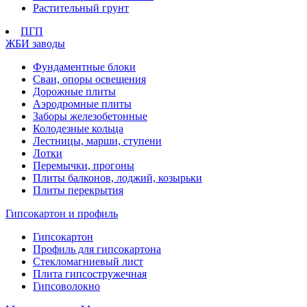
Растительный грунт
ПГП
ЖБИ заводы
Фундаментные блоки
Сваи, опоры освещения
Дорожные плиты
Аэродромные плиты
Заборы железобетонные
Колодезные кольца
Лестницы, марши, ступени
Лотки
Перемычки, прогоны
Плиты балконов, лоджий, козырьки
Плиты перекрытия
Гипсокартон и профиль
Гипсокартон
Профиль для гипсокартона
Стекломагниевый лист
Плита гипсостружечная
Гипсоволокно