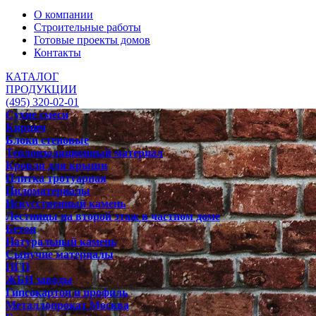
О компании
Строительные работы
Готовые проекты домов
Контакты
КАТАЛОГ
ПРОДУКЦИИ
(495) 320-02-01
Сухие смеси
Кирпич
Блоки стеновые
Теплоизоляционный материал
Кровля для крыши
Плитка тротуарная
Пиломатериалы
Искусственный камень
Лестницы на второй этаж в частном доме
Бетон
Натуральный камень
Сыпучие материалы
ПГП
ЖБИ заводы
Гипсокартон и профиль
Металлопрокат Москва