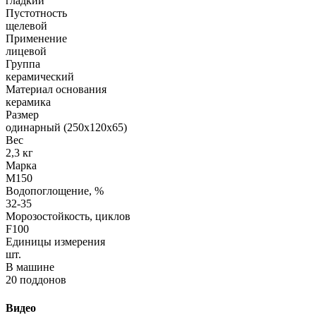
гладкий
Пустотность
щелевой
Применение
лицевой
Группа
керамический
Материал основания
керамика
Размер
одинарный (250х120х65)
Вес
2,3 кг
Марка
М150
Водопоглощение, %
32-35
Морозостойкость, циклов
F100
Единицы измерения
шт.
В машине
20 поддонов
Видео