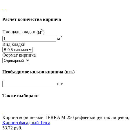
Расчет количества кирпича
2
Площадь кладки
(м
)
2
м
Вид кладки
Формат кирпича
Необходимое кол-во кирпича
(шт.)
шт.
Также выбирают
Кирпич коричневый TERRA М-250 рифленый рустик лицевой, 
Кирпич фасадный Terca
53.72 руб.